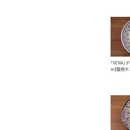
「VENA」
m【藍色チ