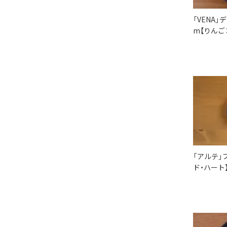
「VENA」
m【りんご
「アルテ」プ
ド・ハート