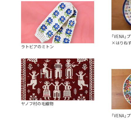
「VENA」
×はりねず
ラトビアのミトン
ヤノフ村の毛織物
「VENA」