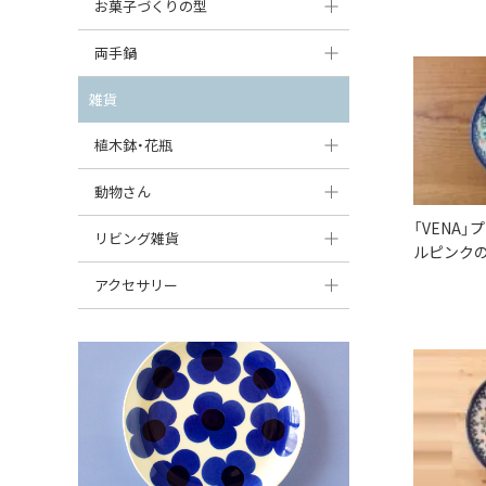
大型（24cm〜）
お菓子づくりの型
たまご型プレート
オーバルボウル
ガーリックキャニスター
アイスクリームカップ
中型（18〜24cm）
パウンド型
両手鍋
ハート型プレート
ハートボウル
チーズレディ
ケーキスタンド
お一人用・小型（〜18cm）
マフィン型
変形プレート
チュリーン
雑貨
葉っぱ型ボウル
チーズケース
カトラリー
ラウンドオーブンディッシュ（丸型）
すべて見る
分割ディッシュ
キャセロール
植木鉢・花瓶
りんご型ボウル
バターディッシュ
はしおき・カトラリーレスト
スクエアオーブンディッシュ
すべて見る
すべて見る
いちご型ボウル
植木鉢
動物さん
六角形ポット
すべて見る
オーバルオーブンディッシュ
「VENA」
星型ボウル
花瓶
フィギュア・置物
リビング雑貨
ボトル
ルピンクの
すべて見る
舟型ボウル
すべて見る
貯金箱
すべて見る
スツール
アクセサリー
スープカップ
小物入れ
時計
ビーズ
そば猪口・フリーカップ
花器
バス・洗面用品
ペンダントトップ
ココット
オーナメント
家具小物
すべて見る
薬味入れ
クリーマー
小物入れ
ミキシングボウル