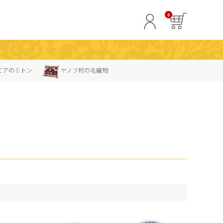
0
ビアのミトン
ヤノフ村の毛織物