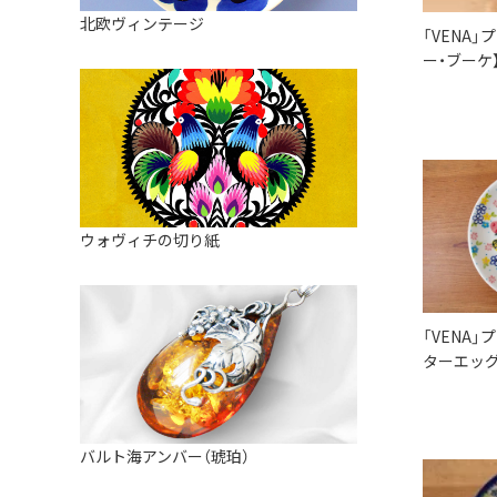
皿
アロマポット
北欧ヴィンテージ
「VENA」
ストレーナーボウル（水切り）
すべて見る
キャンドルインテリア
ー・ブーケ
すべて見る
バスケット
装飾用タイル・プレート
ミニチュア
天使さま
ウォヴィチの切り紙
置物
カードスタンド
「VENA」
マグネット
ターエッグ
すべて見る
バルト海アンバー（琥珀）