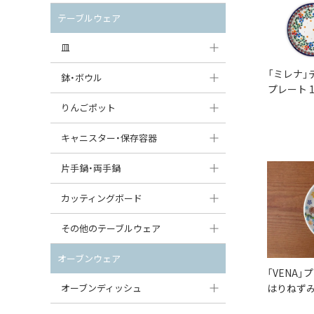
セット（ポット+カップ＆ソーサー）
クリーマー
ポットウォーマー
テーブルウェア
すべて見る
すべて見る
ピッチャー
皿
コーヒードリッパー
「ミレナ」
大皿（24cm〜）
鉢・ボウル
プレート 1
ティーバッグトレイ
中皿（18〜24cm）
大鉢（21cm〜）
りんごポット
すべて見る
小皿（13〜18cm）
中鉢（16〜21cm）
りんごポット
キャニスター・保存容器
豆皿（〜13cm）
小鉢（8〜16cm）
りんごポット小
キャニスター
片手鍋・両手鍋
丸皿
豆鉢（〜8cm）
すべて見る
つぼ
ソースパン（片手鍋）
カッティングボード
スープ皿
丸鉢・どんぶり・ボウル
はちみつポット
スープチュリーン
角型カッティングボード
その他のテーブルウェア
スクエア（角型）プレート
茶碗
パンプキンポット
キャセロール
丸型カッティングボード
調味料入れ
オーブンウェア
オーバルプレート
ウェイブボウル・スカラップ
「VENA」
ガーリックポット
すべて見る
すべて見る
グレイヴィーボート
オーブンディッシュ
はりねずみ
ダルマプレート
角鉢
オニオンキャニスター
エッグカップ