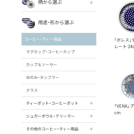
柄から選ぶ
VENA
ボレス
用途・形から選ぶ
ミレナ
VENA
その他のメーカー
コーヒー・ティー用品
「ボレス」
ミレナ
レート 24
マグカップ・コーヒーカップ
カップ＆ソーサー
ゆのみ・タンブラー
グラス
ティーポット・コーヒーポット
「VENA」
cm
ティーポット
シュガーボウル・クリーマー
コーヒーポット
シュガーボウル
その他のコーヒー・ティー用品