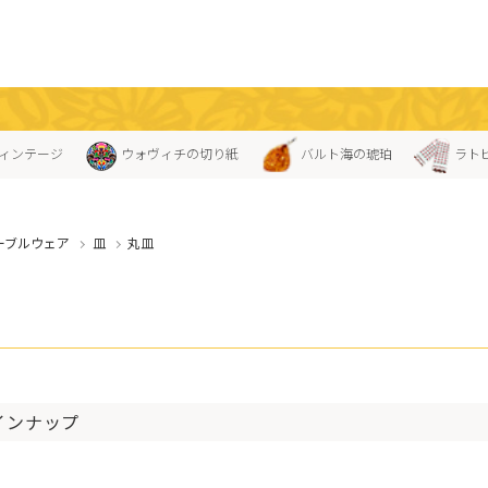
ィンテージ
ウォヴィチの切り紙
バルト海の琥珀
ラト
ーブルウェア
皿
丸皿
インナップ