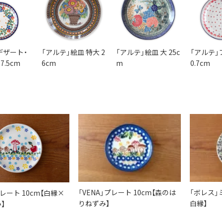
デザート・
「アルテ」絵皿 特大 2
「アルテ」絵皿 大 25c
「アルテ」
7.5cm
6cm
m
0.7cm
「VENA」プレート 10cm【森のは
「ボレス」
プレート 10cm【白縁×
りねずみ】
白縁】
】