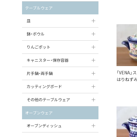
セット（ポット+カップ＆ソーサー）
クリーマー
ポットウォーマー
テーブルウェア
すべて見る
すべて見る
ピッチャー
皿
コーヒードリッパー
大皿（24cm〜）
鉢・ボウル
ティーバッグトレイ
中皿（18〜24cm）
大鉢（21cm〜）
りんごポット
すべて見る
小皿（13〜18cm）
中鉢（16〜21cm）
りんごポット
キャニスター・保存容器
豆皿（〜13cm）
小鉢（8〜16cm）
りんごポット小
「VENA
キャニスター
片手鍋・両手鍋
はりねずみ
丸皿
豆鉢（〜8cm）
すべて見る
つぼ
ソースパン（片手鍋）
カッティングボード
スープ皿
丸鉢・どんぶり・ボウル
はちみつポット
スープチュリーン
角型カッティングボード
その他のテーブルウェア
スクエア（角型）プレート
茶碗
パンプキンポット
キャセロール
丸型カッティングボード
調味料入れ
オーブンウェア
オーバルプレート
ウェイブボウル・スカラップ
ガーリックポット
すべて見る
すべて見る
グレイヴィーボート
オーブンディッシュ
ダルマプレート
角鉢
オニオンキャニスター
エッグカップ