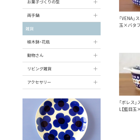
大型（24cm〜）
お菓子づくりの型
たまご型プレート
オーバルボウル
ガーリックキャニスター
アイスクリームカップ
中型（18〜24cm）
パウンド型
両手鍋
ハート型プレート
ハートボウル
「VENA
チーズレディ
ケーキスタンド
玉×バタフ
お一人用・小型（〜18cm）
マフィン型
変形プレート
チュリーン
雑貨
葉っぱ型ボウル
チーズケース
カトラリー
ラウンドオーブンディッシュ（丸型）
すべて見る
分割ディッシュ
キャセロール
植木鉢・花瓶
りんご型ボウル
バターディッシュ
はしおき・カトラリーレスト
スクエアオーブンディッシュ
すべて見る
すべて見る
いちご型ボウル
植木鉢
動物さん
六角形ポット
すべて見る
オーバルオーブンディッシュ
星型ボウル
花瓶
フィギュア・置物
リビング雑貨
ボトル
すべて見る
舟型ボウル
すべて見る
貯金箱
すべて見る
スツール
アクセサリー
スープカップ
小物入れ
時計
ビーズ
「ボレス」
そば猪口・フリーカップ
花器
バス・洗面用品
ペンダントトップ
L【藍目玉
ココット
オーナメント
家具小物
すべて見る
薬味入れ
クリーマー
小物入れ
ミキシングボウル