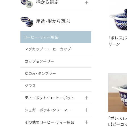
柄から選ぶ
VENA
ボレス
用途・形から選ぶ
ミレナ
VENA
その他のメーカー
コーヒー・ティー用品
「ボレス」
ミレナ
リーン
マグカップ・コーヒーカップ
カップ＆ソーサー
ゆのみ・タンブラー
グラス
ティーポット・コーヒーポット
ティーポット
シュガーボウル・クリーマー
「ボレス」
コーヒーポット
シュガーボウル
その他のコーヒー・ティー用品
L【ピーコ