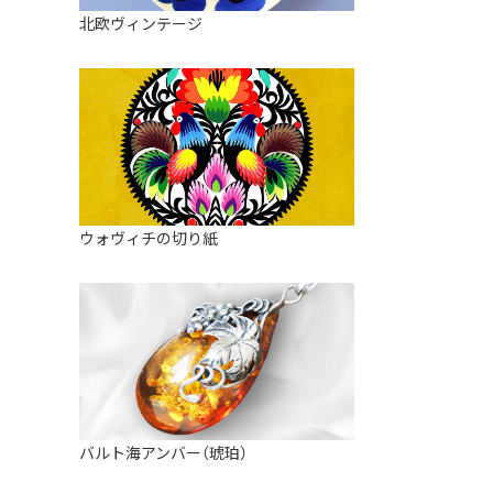
皿
アロマポット
北欧ヴィンテージ
ストレーナーボウル（水切り）
すべて見る
キャンドルインテリア
すべて見る
バスケット
装飾用タイル・プレート
ミニチュア
天使さま
ウォヴィチの切り紙
置物
カードスタンド
マグネット
すべて見る
バルト海アンバー（琥珀）