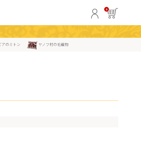
0
ビアのミトン
ヤノフ村の毛織物