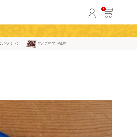
0
ビアのミトン
ヤノフ村の毛織物