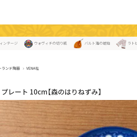
ィンテージ
ウォヴィチの切り紙
バルト海の琥珀
ラト
ーランド陶器
VENA社
A」プレート 10cm【森のはりねずみ】