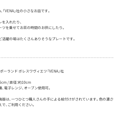
m、「VENA」社の小さなお皿です。
レを入れたり、
ーツを乗せてお茶の時間のお供にしたり。
ど活躍の場はたくさんありそうなプレートです。
ポーランド ボレスワヴィエツ『VENA』社
cm / 直径：約10cm
機、電子レンジ、オーブン使用可。
陶器は、一つひとつ職人さんの手による絵付けがされています。色の濃さ
えで、ご利用ください。