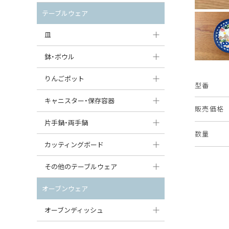
セット（ポット+カップ＆ソーサー）
クリーマー
ポットウォーマー
テーブルウェア
すべて見る
すべて見る
ピッチャー
皿
コーヒードリッパー
大皿（24cm〜）
鉢・ボウル
ティーバッグトレイ
中皿（18〜24cm）
大鉢（21cm〜）
りんごポット
型番
すべて見る
小皿（13〜18cm）
中鉢（16〜21cm）
りんごポット
キャニスター・保存容器
販売価格
豆皿（〜13cm）
小鉢（8〜16cm）
りんごポット小
キャニスター
片手鍋・両手鍋
数量
丸皿
豆鉢（〜8cm）
すべて見る
つぼ
ソースパン（片手鍋）
カッティングボード
スープ皿
丸鉢・どんぶり・ボウル
はちみつポット
スープチュリーン
角型カッティングボード
その他のテーブルウェア
スクエア（角型）プレート
茶碗
パンプキンポット
キャセロール
丸型カッティングボード
調味料入れ
オーブンウェア
オーバルプレート
ウェイブボウル・スカラップ
ガーリックポット
すべて見る
すべて見る
グレイヴィーボート
オーブンディッシュ
ダルマプレート
角鉢
オニオンキャニスター
エッグカップ