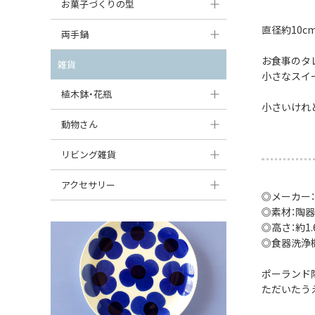
大型（24cm〜）
お菓子づくりの型
たまご型プレート
オーバルボウル
ガーリックキャニスター
アイスクリームカップ
直径約10c
中型（18〜24cm）
パウンド型
両手鍋
ハート型プレート
ハートボウル
チーズレディ
ケーキスタンド
お一人用・小型（〜18cm）
お食事のタ
マフィン型
変形プレート
チュリーン
雑貨
葉っぱ型ボウル
チーズケース
小さなスイ
カトラリー
ラウンドオーブンディッシュ（丸型）
すべて見る
分割ディッシュ
キャセロール
植木鉢・花瓶
りんご型ボウル
バターディッシュ
小さいけれ
はしおき・カトラリーレスト
スクエアオーブンディッシュ
すべて見る
すべて見る
いちご型ボウル
植木鉢
動物さん
六角形ポット
すべて見る
オーバルオーブンディッシュ
星型ボウル
花瓶
フィギュア・置物
リビング雑貨
ボトル
すべて見る
舟型ボウル
すべて見る
貯金箱
すべて見る
スツール
アクセサリー
◎メーカー：
スープカップ
小物入れ
時計
◎素材：陶器
ビーズ
◎高さ：約1.6
そば猪口・フリーカップ
花器
バス・洗面用品
ペンダントトップ
◎食器洗浄
ココット
オーナメント
家具小物
すべて見る
ポーランド
薬味入れ
ただいたう
クリーマー
小物入れ
ミキシングボウル