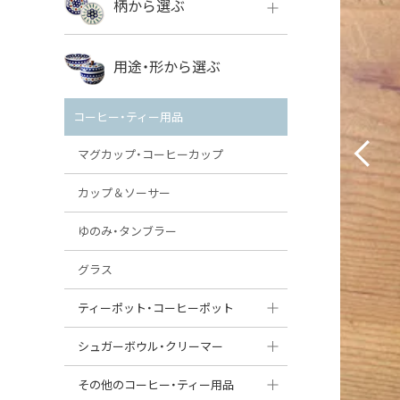
柄から選ぶ
VENA
ボレス
用途・形から選ぶ
ミレナ
VENA
その他のメーカー
コーヒー・ティー用品
ミレナ
マグカップ・コーヒーカップ
カップ＆ソーサー
ゆのみ・タンブラー
グラス
ティーポット・コーヒーポット
ティーポット
シュガーボウル・クリーマー
コーヒーポット
シュガーボウル
その他のコーヒー・ティー用品