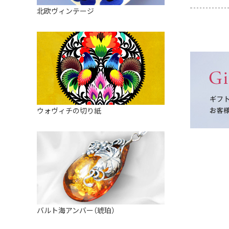
皿
アロマポット
北欧ヴィンテージ
ストレーナーボウル（水切り）
すべて見る
キャンドルインテリア
すべて見る
バスケット
装飾用タイル・プレート
ミニチュア
天使さま
ウォヴィチの切り紙
置物
カードスタンド
マグネット
すべて見る
バルト海アンバー（琥珀）