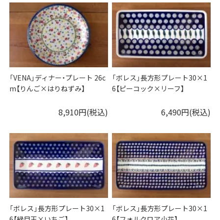
「VENA」ディナー・プレート 26c
「ボレス」長方形プレート30×1
m【りんご×はりねずみ】
6【ピーコック×リーフ】
8,910円(税込)
6,490円(税込)
「ボレス」長方形プレート30×1
「ボレス」長方形プレート30×1
6【緑目玉×いちご】
6【フォルクロア小花】