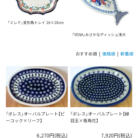
「ミレナ」変形角トレイ 26×28cm
「VENA」おさかなディッシュ浅大
おすすめ順 |
価格順
|
新着順
「ボレス」オーバルプレート【ピ
「ボレス」オーバルプレート【緑
ーコック×リーフ】
目玉×青角花】
6,270円(税込)
7,920円(税込)