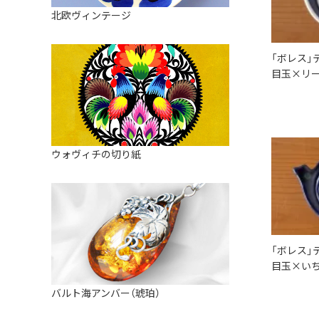
皿
アロマポット
北欧ヴィンテージ
ストレーナーボウル（水切り）
すべて見る
キャンドルインテリア
すべて見る
「ボレス」
バスケット
目玉×リー
装飾用タイル・プレート
ミニチュア
天使さま
ウォヴィチの切り紙
置物
カードスタンド
マグネット
「ボレス」
すべて見る
目玉×いち
バルト海アンバー（琥珀）