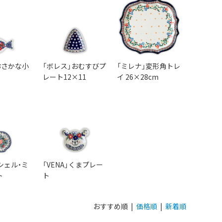
」おさかな小
「ボレス」おむすびプ
「ミレナ」変形角トレ
レート12×11
イ 26×28cm
シェル・ミ
「VENA」くまプレー
ト
ト
おすすめ順 |
価格順
|
新着順