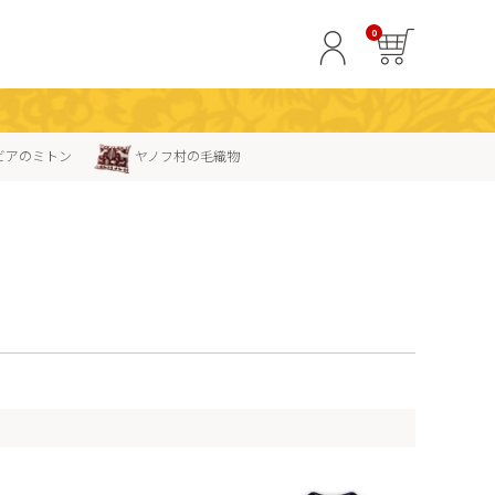
0
ビアのミトン
ヤノフ村の毛織物