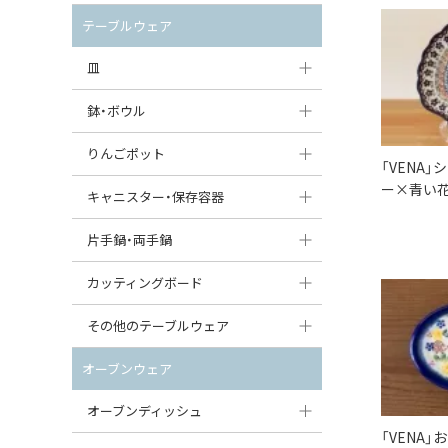
セット（ポット+カップ＆ソーサー）
クリーマー
ポットウォーマー
テーブルウェア
すべて見る
すべて見る
ピッチャー
皿
コーヒードリッパー
大皿（24cm〜）
鉢・ボウル
ティーバッグトレイ
中皿（18〜24cm）
大鉢（21cm〜）
りんごポット
「VENA
すべて見る
小皿（13〜18cm）
ー×青い花
中鉢（16〜21cm）
りんごポット
キャニスター・保存容器
豆皿（〜13cm）
小鉢（8〜16cm）
りんごポット小
キャニスター
片手鍋・両手鍋
丸皿
豆鉢（〜8cm）
すべて見る
つぼ
ソースパン（片手鍋）
カッティングボード
スープ皿
丸鉢・どんぶり・ボウル
はちみつポット
スープチュリーン
角型カッティングボード
その他のテーブルウェア
スクエア（角型）プレート
茶碗
パンプキンポット
キャセロール
丸型カッティングボード
調味料入れ
オーブンウェア
オーバルプレート
ウェイブボウル・スカラップ
ガーリックポット
すべて見る
すべて見る
グレイヴィーボート
オーブンディッシュ
ダルマプレート
角鉢
オニオンキャニスター
「VENA
エッグカップ