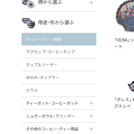
柄から選ぶ
VENA
ボレス
用途・形から選ぶ
ミレナ
VENA
その他のメーカー
コーヒー・ティー用品
「VENA」
ミレナ
ート
マグカップ・コーヒーカップ
カップ＆ソーサー
ゆのみ・タンブラー
グラス
「ボレス」
ティーポット・コーヒーポット
グトレイ
ティーポット
シュガーボウル・クリーマー
コーヒーポット
シュガーボウル
その他のコーヒー・ティー用品