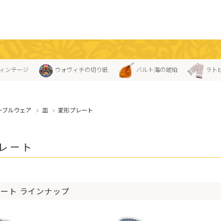
ィンテージ
ウォヴィチの切り紙
バルト海の琥珀
ラト
ーブルウェア
皿
変形プレート
レート
ート ラインナップ