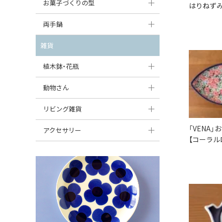
大型（24cm〜）
お菓子づくりの型
はりねずみ
たまご型プレート
オーバルボウル
ガーリックキャニスター
アイスクリームカップ
中型（18〜24cm）
パウンド型
両手鍋
ハート型プレート
ハートボウル
チーズレディ
ケーキスタンド
お一人用・小型（〜18cm）
マフィン型
変形プレート
チュリーン
雑貨
葉っぱ型ボウル
チーズケース
カトラリー
ラウンドオーブンディッシュ（丸型）
すべて見る
分割ディッシュ
キャセロール
植木鉢・花瓶
りんご型ボウル
バターディッシュ
はしおき・カトラリーレスト
スクエアオーブンディッシュ
すべて見る
すべて見る
いちご型ボウル
植木鉢
動物さん
六角形ポット
すべて見る
オーバルオーブンディッシュ
星型ボウル
花瓶
フィギュア・置物
リビング雑貨
ボトル
すべて見る
舟型ボウル
すべて見る
貯金箱
すべて見る
「VENA
スツール
アクセサリー
【コーラル
スープカップ
小物入れ
時計
ビーズ
そば猪口・フリーカップ
花器
バス・洗面用品
ペンダントトップ
ココット
オーナメント
家具小物
すべて見る
薬味入れ
クリーマー
小物入れ
ミキシングボウル