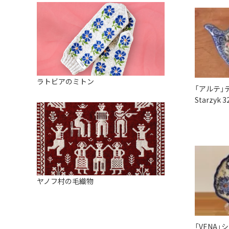
ラトビアのミトン
「アルテ」
Starzyk 
ヤノフ村の毛織物
「VENA