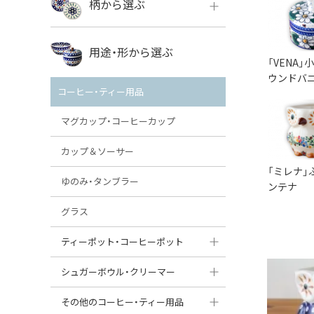
柄から選ぶ
VENA
ボレス
用途・形から選ぶ
ミレナ
「VENA
VENA
ウンドバ
その他のメーカー
コーヒー・ティー用品
ミレナ
マグカップ・コーヒーカップ
カップ＆ソーサー
「ミレナ」
ゆのみ・タンブラー
ンテナ
グラス
ティーポット・コーヒーポット
ティーポット
シュガーボウル・クリーマー
コーヒーポット
シュガーボウル
その他のコーヒー・ティー用品