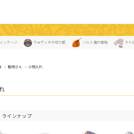
ィンテージ
ウォヴィチの切り紙
バルト海の琥珀
ラト
貨
動物さん
小物入れ
れ
 ラインナップ