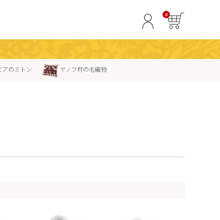
0
ビアのミトン
ヤノフ村の毛織物