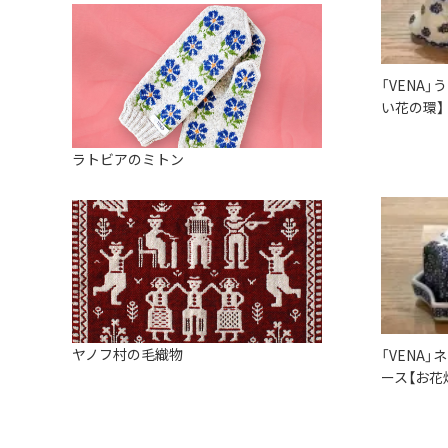
「VENA
い花の環】
ラトビアのミトン
ヤノフ村の毛織物
「VENA
ース【お花