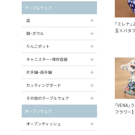
セット（ポット+カップ＆ソーサー）
クリーマー
ポットウォーマー
テーブルウェア
すべて見る
すべて見る
ピッチャー
皿
「ミレナ」
玉×バタフ
コーヒードリッパー
大皿（24cm〜）
鉢・ボウル
ティーバッグトレイ
中皿（18〜24cm）
大鉢（21cm〜）
りんごポット
すべて見る
小皿（13〜18cm）
中鉢（16〜21cm）
りんごポット
キャニスター・保存容器
豆皿（〜13cm）
小鉢（8〜16cm）
りんごポット小
キャニスター
片手鍋・両手鍋
丸皿
豆鉢（〜8cm）
すべて見る
つぼ
ソースパン（片手鍋）
カッティングボード
スープ皿
丸鉢・どんぶり・ボウル
はちみつポット
スープチュリーン
角型カッティングボード
その他のテーブルウェア
スクエア（角型）プレート
茶碗
「VENA
パンプキンポット
キャセロール
丸型カッティングボード
調味料入れ
オーブンウェア
フラワー】
オーバルプレート
ウェイブボウル・スカラップ
ガーリックポット
すべて見る
すべて見る
グレイヴィーボート
オーブンディッシュ
ダルマプレート
角鉢
オニオンキャニスター
エッグカップ