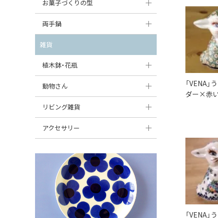
大型（24cm〜）
お菓子づくりの型
たまご型プレート
オーバルボウル
ガーリックキャニスター
アイスクリームカップ
中型（18〜24cm）
パウンド型
両手鍋
ハート型プレート
ハートボウル
チーズレディ
ケーキスタンド
お一人用・小型（〜18cm）
マフィン型
変形プレート
チュリーン
雑貨
葉っぱ型ボウル
チーズケース
カトラリー
ラウンドオーブンディッシュ（丸型）
すべて見る
分割ディッシュ
キャセロール
植木鉢・花瓶
りんご型ボウル
バターディッシュ
はしおき・カトラリーレスト
スクエアオーブンディッシュ
すべて見る
すべて見る
「VENA
いちご型ボウル
植木鉢
動物さん
六角形ポット
ダー×赤い
すべて見る
オーバルオーブンディッシュ
星型ボウル
花瓶
フィギュア・置物
リビング雑貨
ボトル
すべて見る
舟型ボウル
すべて見る
貯金箱
すべて見る
スツール
アクセサリー
スープカップ
小物入れ
時計
ビーズ
そば猪口・フリーカップ
花器
バス・洗面用品
ペンダントトップ
ココット
オーナメント
家具小物
すべて見る
薬味入れ
クリーマー
小物入れ
「VENA
ミキシングボウル