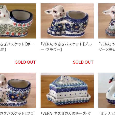
」うさぎバスケット【ボー
「VENA」うさぎバスケット【ブル
「VENA
花】
ー・フラワー】
ダー×青い
SOLD OUT
SOLD OUT
」うさぎバスケット【フラ
「VENA」ネズミさんのチーズ・ケ
「ミレナ」