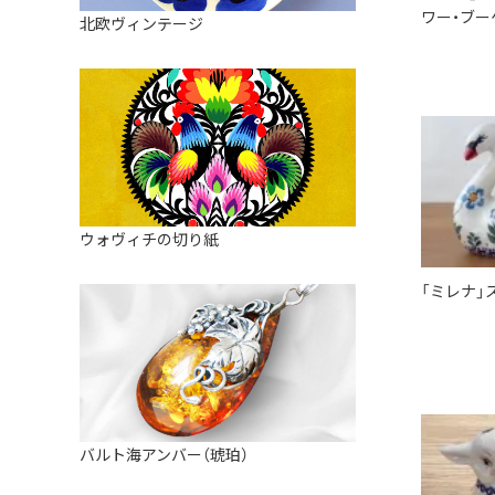
皿
アロマポット
ワー・ブー
北欧ヴィンテージ
ストレーナーボウル（水切り）
すべて見る
キャンドルインテリア
すべて見る
バスケット
装飾用タイル・プレート
ミニチュア
天使さま
ウォヴィチの切り紙
置物
「ミレナ」
カードスタンド
マグネット
すべて見る
バルト海アンバー（琥珀）