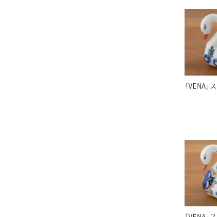
「VENA」
「VENA