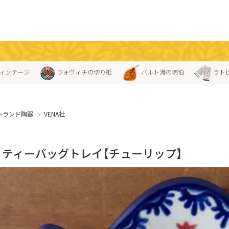
ィンテージ
ウォヴィチの切り紙
バルト海の琥珀
ラト
ーランド陶器
VENA社
A」ティーバッグトレイ【チューリップ】