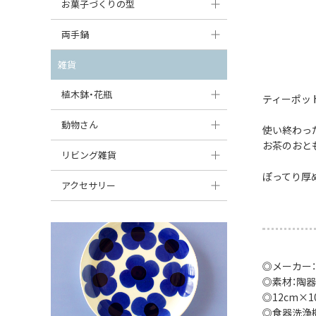
大型（24cm〜）
お菓子づくりの型
たまご型プレート
オーバルボウル
ガーリックキャニスター
アイスクリームカップ
中型（18〜24cm）
パウンド型
両手鍋
ハート型プレート
ハートボウル
チーズレディ
ケーキスタンド
お一人用・小型（〜18cm）
マフィン型
変形プレート
チュリーン
雑貨
葉っぱ型ボウル
チーズケース
カトラリー
ラウンドオーブンディッシュ（丸型）
すべて見る
分割ディッシュ
キャセロール
植木鉢・花瓶
りんご型ボウル
ティーポッ
バターディッシュ
はしおき・カトラリーレスト
スクエアオーブンディッシュ
すべて見る
すべて見る
いちご型ボウル
植木鉢
動物さん
六角形ポット
使い終わっ
すべて見る
オーバルオーブンディッシュ
お茶のおと
星型ボウル
花瓶
フィギュア・置物
リビング雑貨
ボトル
すべて見る
ぽってり厚
舟型ボウル
すべて見る
貯金箱
すべて見る
スツール
アクセサリー
スープカップ
小物入れ
時計
ビーズ
そば猪口・フリーカップ
花器
バス・洗面用品
ペンダントトップ
ココット
オーナメント
◎メーカー：
家具小物
すべて見る
◎素材：陶器
薬味入れ
クリーマー
小物入れ
◎12cm×1
◎食器洗浄
ミキシングボウル