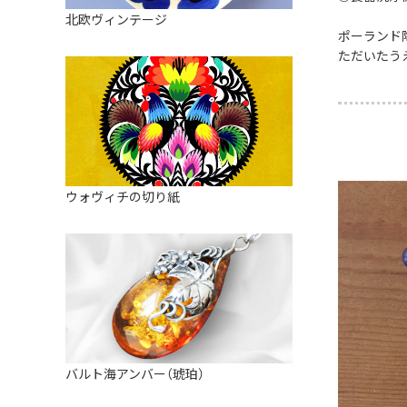
皿
アロマポット
北欧ヴィンテージ
ストレーナーボウル（水切り）
ポーランド
すべて見る
キャンドルインテリア
ただいたう
すべて見る
バスケット
装飾用タイル・プレート
ミニチュア
天使さま
ウォヴィチの切り紙
置物
カードスタンド
マグネット
すべて見る
バルト海アンバー（琥珀）