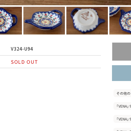
V324-U94
SOLD OUT
その他の
「VENA
「VENA