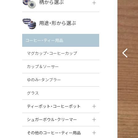
柄から選ぶ
VENA
ボレス
用途・形から選ぶ
ミレナ
VENA
その他のメーカー
コーヒー・ティー用品
ミレナ
マグカップ・コーヒーカップ
カップ＆ソーサー
ゆのみ・タンブラー
グラス
ティーポット・コーヒーポット
ティーポット
シュガーボウル・クリーマー
コーヒーポット
シュガーボウル
その他のコーヒー・ティー用品