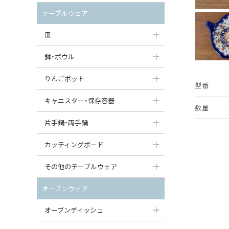
セット（ポット+カップ＆ソーサー）
クリーマー
ポットウォーマー
テーブルウェア
すべて見る
すべて見る
ピッチャー
皿
コーヒードリッパー
大皿（24cm〜）
鉢・ボウル
ティーバッグトレイ
中皿（18〜24cm）
大鉢（21cm〜）
りんごポット
型番
すべて見る
小皿（13〜18cm）
中鉢（16〜21cm）
りんごポット
キャニスター・保存容器
数量
豆皿（〜13cm）
小鉢（8〜16cm）
りんごポット小
キャニスター
片手鍋・両手鍋
丸皿
豆鉢（〜8cm）
すべて見る
つぼ
ソースパン（片手鍋）
カッティングボード
スープ皿
丸鉢・どんぶり・ボウル
はちみつポット
スープチュリーン
角型カッティングボード
その他のテーブルウェア
スクエア（角型）プレート
茶碗
パンプキンポット
キャセロール
丸型カッティングボード
調味料入れ
オーブンウェア
オーバルプレート
ウェイブボウル・スカラップ
ガーリックポット
すべて見る
すべて見る
グレイヴィーボート
オーブンディッシュ
ダルマプレート
角鉢
オニオンキャニスター
エッグカップ