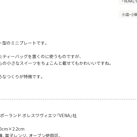
「VENA
小皿・小
ト型のミニプレートです。
たティーバッグを置くのに使うものですが、
もの小さなスイーツをちょこんと載せてもかわいいですね。
めなつくりが特徴です。
ポーランド ボレスワヴィエツ『VENA』社
0cm×2.2cm
機、電子レンジ、オーブン使用可。