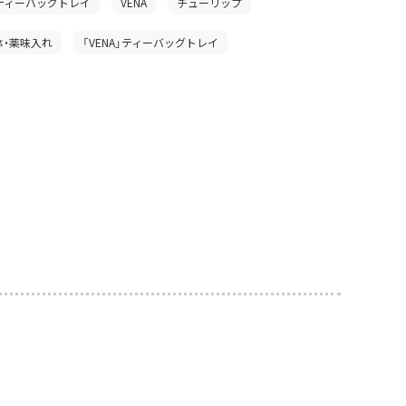
」ティーバッグトレイ
VENA
チューリップ
鉢・薬味入れ
「VENA」ティーバッグトレイ