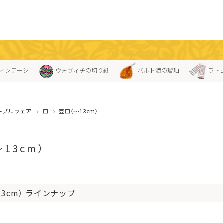
ィンテージ
ウォヴィチの切り紙
バルト海の琥珀
ラト
ーブルウェア
皿
豆皿（〜13cm）
13cm）
13cm） ラインナップ