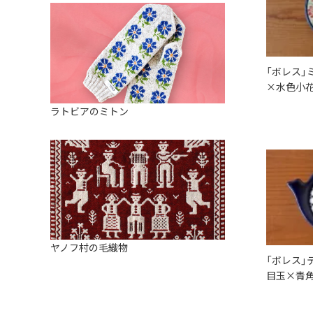
「ボレス」
×水色小花
ラトビアのミトン
ヤノフ村の毛織物
「ボレス」
目玉×青角