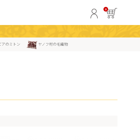
0
ビアのミトン
ヤノフ村の毛織物