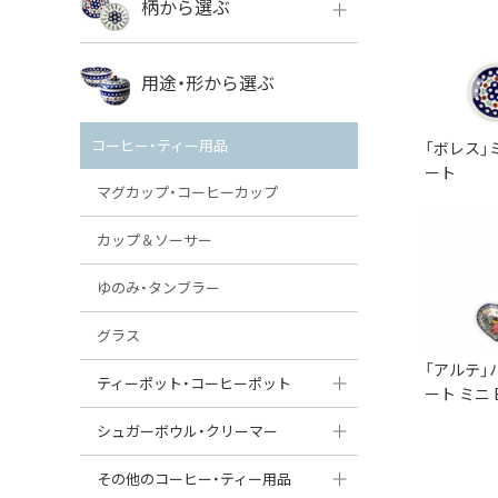
柄から選ぶ
VENA
ボレス
用途・形から選ぶ
ミレナ
VENA
その他のメーカー
コーヒー・ティー用品
「ボレス」
ミレナ
ート
マグカップ・コーヒーカップ
カップ＆ソーサー
ゆのみ・タンブラー
グラス
「アルテ」
ティーポット・コーヒーポット
ート ミニ
ティーポット
シュガーボウル・クリーマー
コーヒーポット
シュガーボウル
その他のコーヒー・ティー用品