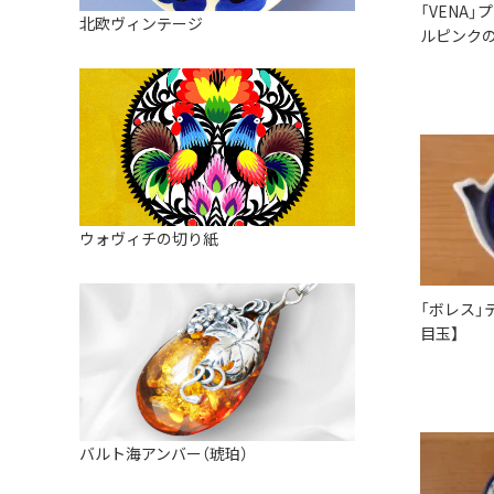
皿
アロマポット
「VENA」
北欧ヴィンテージ
ルピンクの
ストレーナーボウル（水切り）
すべて見る
キャンドルインテリア
すべて見る
バスケット
装飾用タイル・プレート
ミニチュア
天使さま
ウォヴィチの切り紙
置物
「ボレス」
カードスタンド
目玉】
マグネット
すべて見る
バルト海アンバー（琥珀）