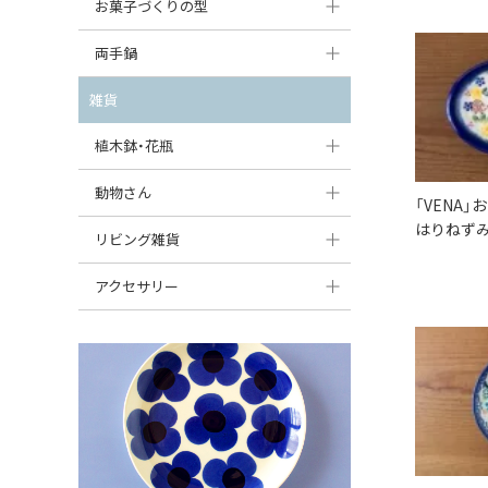
大型（24cm〜）
お菓子づくりの型
たまご型プレート
オーバルボウル
ガーリックキャニスター
アイスクリームカップ
中型（18〜24cm）
パウンド型
両手鍋
ハート型プレート
ハートボウル
チーズレディ
ケーキスタンド
お一人用・小型（〜18cm）
マフィン型
変形プレート
チュリーン
雑貨
葉っぱ型ボウル
チーズケース
カトラリー
ラウンドオーブンディッシュ（丸型）
すべて見る
分割ディッシュ
キャセロール
植木鉢・花瓶
りんご型ボウル
バターディッシュ
はしおき・カトラリーレスト
スクエアオーブンディッシュ
すべて見る
すべて見る
いちご型ボウル
植木鉢
動物さん
六角形ポット
「VENA
すべて見る
オーバルオーブンディッシュ
はりねずみ
星型ボウル
花瓶
フィギュア・置物
リビング雑貨
ボトル
すべて見る
舟型ボウル
すべて見る
貯金箱
すべて見る
スツール
アクセサリー
スープカップ
小物入れ
時計
ビーズ
そば猪口・フリーカップ
花器
バス・洗面用品
ペンダントトップ
ココット
オーナメント
家具小物
すべて見る
薬味入れ
クリーマー
小物入れ
ミキシングボウル