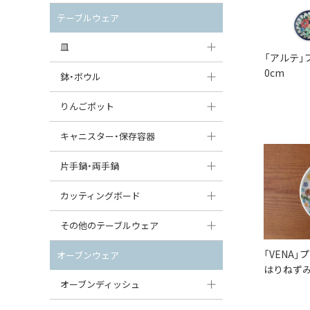
セット（ポット+カップ＆ソーサー）
クリーマー
ポットウォーマー
テーブルウェア
すべて見る
すべて見る
ピッチャー
皿
「アルテ」
コーヒードリッパー
0cm
大皿（24cm〜）
鉢・ボウル
ティーバッグトレイ
中皿（18〜24cm）
大鉢（21cm〜）
りんごポット
すべて見る
小皿（13〜18cm）
中鉢（16〜21cm）
りんごポット
キャニスター・保存容器
豆皿（〜13cm）
小鉢（8〜16cm）
りんごポット小
キャニスター
片手鍋・両手鍋
丸皿
豆鉢（〜8cm）
すべて見る
つぼ
ソースパン（片手鍋）
カッティングボード
スープ皿
丸鉢・どんぶり・ボウル
はちみつポット
スープチュリーン
角型カッティングボード
その他のテーブルウェア
スクエア（角型）プレート
茶碗
パンプキンポット
キャセロール
丸型カッティングボード
「VENA」
調味料入れ
オーブンウェア
オーバルプレート
ウェイブボウル・スカラップ
はりねずみ
ガーリックポット
すべて見る
すべて見る
グレイヴィーボート
オーブンディッシュ
ダルマプレート
角鉢
オニオンキャニスター
エッグカップ