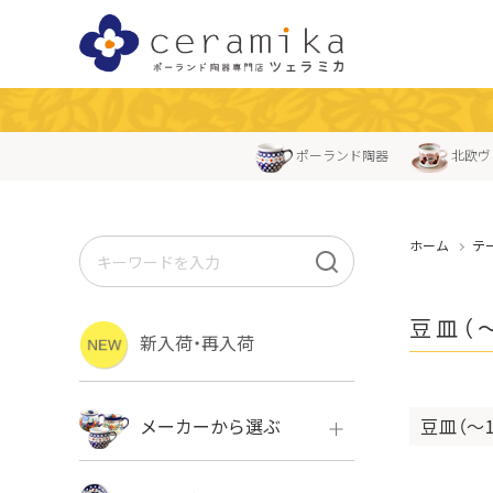
ポーランド陶器
北欧ヴ
ホーム
テ
豆皿（〜
新入荷・再入荷
豆皿（〜
メーカーから選ぶ
ボレス