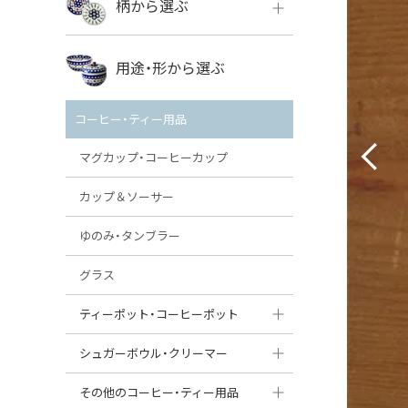
柄から選ぶ
VENA
ボレス
用途・形から選ぶ
ミレナ
VENA
その他のメーカー
コーヒー・ティー用品
ミレナ
マグカップ・コーヒーカップ
カップ＆ソーサー
ゆのみ・タンブラー
グラス
ティーポット・コーヒーポット
ティーポット
シュガーボウル・クリーマー
コーヒーポット
シュガーボウル
その他のコーヒー・ティー用品