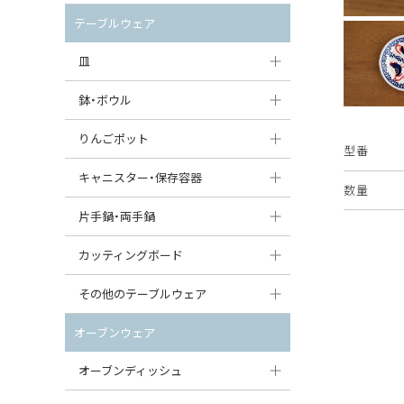
セット（ポット+カップ＆ソーサー）
クリーマー
ポットウォーマー
テーブルウェア
すべて見る
すべて見る
ピッチャー
皿
コーヒードリッパー
大皿（24cm〜）
鉢・ボウル
ティーバッグトレイ
中皿（18〜24cm）
大鉢（21cm〜）
りんごポット
型番
すべて見る
小皿（13〜18cm）
中鉢（16〜21cm）
りんごポット
キャニスター・保存容器
数量
豆皿（〜13cm）
小鉢（8〜16cm）
りんごポット小
キャニスター
片手鍋・両手鍋
丸皿
豆鉢（〜8cm）
すべて見る
つぼ
ソースパン（片手鍋）
カッティングボード
スープ皿
丸鉢・どんぶり・ボウル
はちみつポット
スープチュリーン
角型カッティングボード
その他のテーブルウェア
スクエア（角型）プレート
茶碗
パンプキンポット
キャセロール
丸型カッティングボード
調味料入れ
オーブンウェア
オーバルプレート
ウェイブボウル・スカラップ
ガーリックポット
すべて見る
すべて見る
グレイヴィーボート
オーブンディッシュ
ダルマプレート
角鉢
オニオンキャニスター
エッグカップ