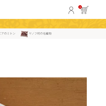
0
ビアのミトン
ヤノフ村の毛織物