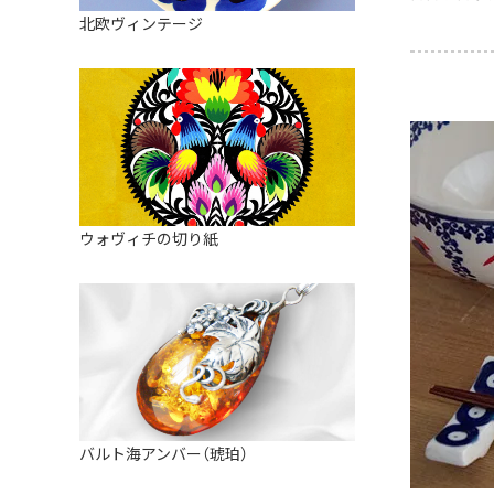
皿
アロマポット
北欧ヴィンテージ
ストレーナーボウル（水切り）
すべて見る
キャンドルインテリア
すべて見る
バスケット
装飾用タイル・プレート
ミニチュア
天使さま
ウォヴィチの切り紙
置物
カードスタンド
マグネット
すべて見る
バルト海アンバー（琥珀）