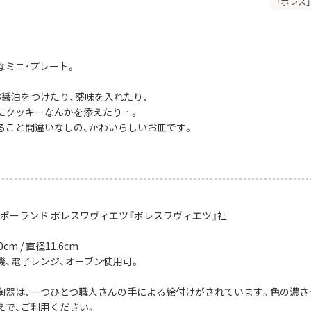
「ボレス
なミニ・プレート。
お醤油をつけたり、薬味を入れたり、
にクッキーなんかを添えたり…。
ること間違いなしの、かわいらしいお皿です。
：ポーランド ボレスワヴィエツ『ボレスワヴィエツ』社
cm / 直径11.6cm
機、電子レンジ、オーブン使用可。
陶器は、一つひとつ職人さんの手による絵付けがされています。色の濃さ
えで、ご利用ください。