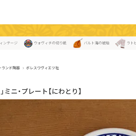
ィンテージ
ウォヴィチの切り紙
バルト海の琥珀
ラト
ーランド陶器
ボレスワヴィエツ社
ス」ミニ・プレート【にわとり】