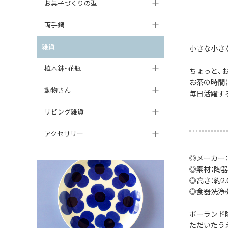
大型（24cm〜）
お菓子づくりの型
たまご型プレート
オーバルボウル
ガーリックキャニスター
アイスクリームカップ
中型（18〜24cm）
パウンド型
両手鍋
ハート型プレート
ハートボウル
チーズレディ
ケーキスタンド
お一人用・小型（〜18cm）
マフィン型
変形プレート
チュリーン
雑貨
葉っぱ型ボウル
小さな小さ
チーズケース
カトラリー
ラウンドオーブンディッシュ（丸型）
すべて見る
分割ディッシュ
キャセロール
植木鉢・花瓶
りんご型ボウル
ちょっと、
バターディッシュ
はしおき・カトラリーレスト
スクエアオーブンディッシュ
お茶の時間
すべて見る
すべて見る
いちご型ボウル
植木鉢
動物さん
六角形ポット
毎日活躍す
すべて見る
オーバルオーブンディッシュ
星型ボウル
花瓶
フィギュア・置物
リビング雑貨
ボトル
すべて見る
舟型ボウル
すべて見る
貯金箱
すべて見る
スツール
アクセサリー
スープカップ
小物入れ
時計
ビーズ
◎メーカー
そば猪口・フリーカップ
◎素材：陶器
花器
バス・洗面用品
ペンダントトップ
◎高さ：約2.0
ココット
オーナメント
◎食器洗浄
家具小物
すべて見る
薬味入れ
クリーマー
小物入れ
ポーランド
ただいたう
ミキシングボウル