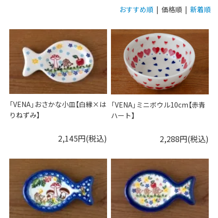
おすすめ順
| 価格順 |
新着順
「VENA」おさかな小皿【白縁×は
「VENA」ミニボウル10cm【赤青
りねずみ】
ハート】
2,145円(税込)
2,288円(税込)