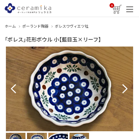
0
ホーム
ポーランド陶器
ボレスワヴィエツ社
「ボレス」花形ボウル 小【藍目玉×リーフ】