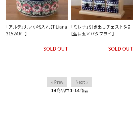
「アルテ」丸い小物入れ【T.Liana
「ミレナ」引き出しチェスト6横
3152ART】
【藍目玉×バタフライ】
SOLD OUT
SOLD OUT
« Prev
Next »
14
商品中
1-14
商品