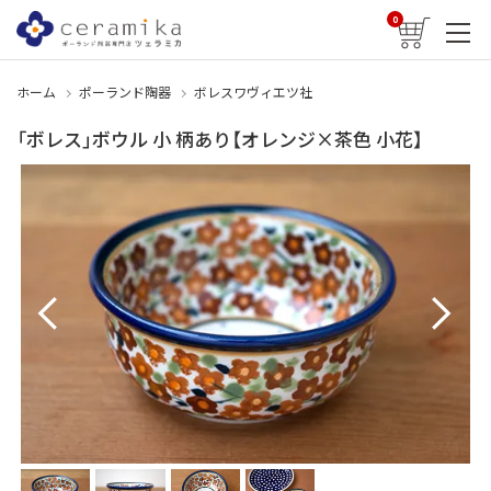
0
ホーム
ポーランド陶器
ボレスワヴィエツ社
「ボレス」ボウル 小 柄あり【オレンジ×茶色 小花】