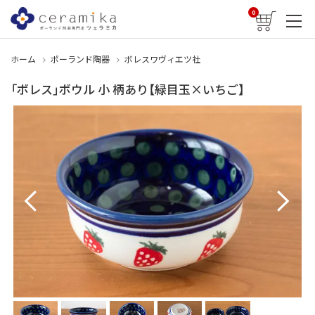
0
ホーム
ポーランド陶器
ボレスワヴィエツ社
「ボレス」ボウル 小 柄あり【緑目玉×いちご】