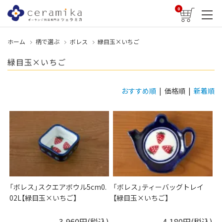
0
ホーム
柄で選ぶ
ボレス
緑目玉×いちご
緑目玉×いちご
おすすめ順
| 価格順 |
新着順
「ボレス」スクエアボウル5cm0.
「ボレス」ティーバッグトレイ
02L【緑目玉×いちご】
【緑目玉×いちご】
3,960円(税込)
4,180円(税込)