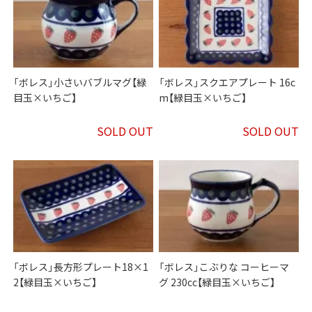
「ボレス」小さいバブルマグ【緑
「ボレス」スクエアプレート 16c
目玉×いちご】
m【緑目玉×いちご】
SOLD OUT
SOLD OUT
「ボレス」長方形プレート18×1
「ボレス」こぶりな コーヒーマ
2【緑目玉×いちご】
グ 230cc【緑目玉×いちご】