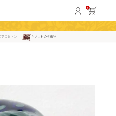
0
ビアのミトン
ヤノフ村の毛織物