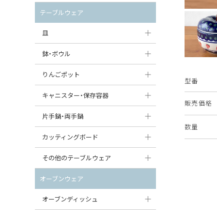
セット（ポット+カップ＆ソーサー）
クリーマー
ポットウォーマー
テーブルウェア
すべて見る
すべて見る
ピッチャー
皿
コーヒードリッパー
大皿（24cm〜）
鉢・ボウル
ティーバッグトレイ
中皿（18〜24cm）
大鉢（21cm〜）
りんごポット
型番
すべて見る
小皿（13〜18cm）
中鉢（16〜21cm）
りんごポット
キャニスター・保存容器
販売価格
豆皿（〜13cm）
小鉢（8〜16cm）
りんごポット小
キャニスター
片手鍋・両手鍋
数量
丸皿
豆鉢（〜8cm）
すべて見る
つぼ
ソースパン（片手鍋）
カッティングボード
スープ皿
丸鉢・どんぶり・ボウル
はちみつポット
スープチュリーン
角型カッティングボード
その他のテーブルウェア
スクエア（角型）プレート
茶碗
パンプキンポット
キャセロール
丸型カッティングボード
調味料入れ
オーブンウェア
オーバルプレート
ウェイブボウル・スカラップ
ガーリックポット
すべて見る
すべて見る
グレイヴィーボート
オーブンディッシュ
ダルマプレート
角鉢
オニオンキャニスター
エッグカップ