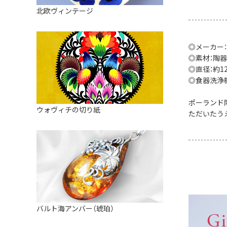
皿
アロマポット
北欧ヴィンテージ
ストレーナーボウル（水切り）
すべて見る
キャンドルインテリア
すべて見る
バスケット
◎メーカー
◎素材：陶器
装飾用タイル・プレート
◎直径：約12.
◎食器洗浄
ミニチュア
ポーランド
天使さま
ウォヴィチの切り紙
ただいたう
置物
カードスタンド
マグネット
すべて見る
バルト海アンバー（琥珀）