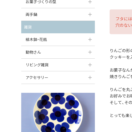
大型（24cm〜）
お菓子づくりの型
たまご型プレート
オーバルボウル
ガーリックキャニスター
アイスクリームカップ
中型（18〜24cm）
パウンド型
両手鍋
ハート型プレート
ハートボウル
フタには
チーズレディ
ケーキスタンド
お一人用・小型（〜18cm）
穴のない
マフィン型
変形プレート
チュリーン
雑貨
葉っぱ型ボウル
チーズケース
カトラリー
ラウンドオーブンディッシュ（丸型）
すべて見る
分割ディッシュ
キャセロール
植木鉢・花瓶
りんご型ボウル
バターディッシュ
はしおき・カトラリーレスト
スクエアオーブンディッシュ
すべて見る
すべて見る
りんごの形
いちご型ボウル
植木鉢
動物さん
六角形ポット
すべて見る
クッキーを
オーバルオーブンディッシュ
星型ボウル
花瓶
フィギュア・置物
リビング雑貨
ボトル
お菓子なん
すべて見る
舟型ボウル
すべて見る
貯金箱
すべて見る
焼きりんご
スツール
アクセサリー
スープカップ
小物入れ
時計
りんごを丸
ビーズ
お好みでお
そば猪口・フリーカップ
花器
バス・洗面用品
ペンダントトップ
そして、そ
ココット
オーナメント
家具小物
すべて見る
とっても楽
薬味入れ
クリーマー
小物入れ
ミキシングボウル