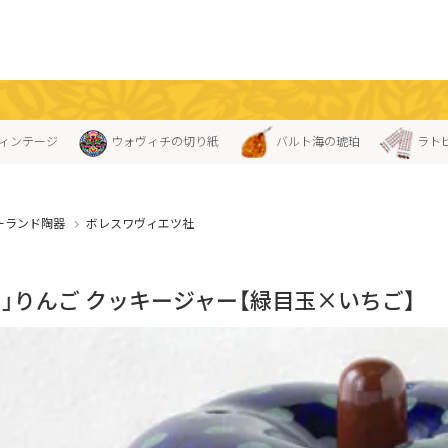
ィンテージ
ウォヴィチの切り紙
バルト海の琥珀
ラト
ーランド陶器
ボレスワヴィエツ社
ス」りんご クッキージャー【緑目玉×いちご】