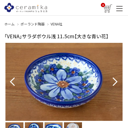
0
ホーム
ポーランド陶器
VENA社
「VENA」サラダボウル浅 11.5cm【大きな青い花】