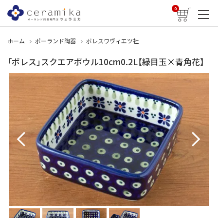
0
ホーム
ポーランド陶器
ボレスワヴィエツ社
「ボレス」スクエアボウル10cm0.2L【緑目玉×青角花】