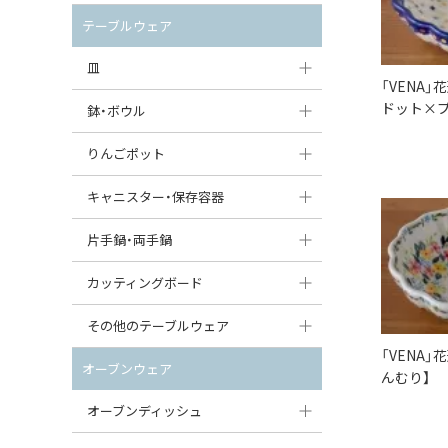
セット（ポット+カップ＆ソーサー）
クリーマー
ポットウォーマー
テーブルウェア
すべて見る
すべて見る
ピッチャー
皿
「VENA
コーヒードリッパー
ドット×プ
大皿（24cm〜）
鉢・ボウル
ティーバッグトレイ
中皿（18〜24cm）
大鉢（21cm〜）
りんごポット
すべて見る
小皿（13〜18cm）
中鉢（16〜21cm）
りんごポット
キャニスター・保存容器
豆皿（〜13cm）
小鉢（8〜16cm）
りんごポット小
キャニスター
片手鍋・両手鍋
丸皿
豆鉢（〜8cm）
すべて見る
つぼ
ソースパン（片手鍋）
カッティングボード
スープ皿
丸鉢・どんぶり・ボウル
はちみつポット
スープチュリーン
角型カッティングボード
その他のテーブルウェア
スクエア（角型）プレート
茶碗
「VENA
パンプキンポット
キャセロール
丸型カッティングボード
調味料入れ
オーブンウェア
んむり】
オーバルプレート
ウェイブボウル・スカラップ
ガーリックポット
すべて見る
すべて見る
グレイヴィーボート
オーブンディッシュ
ダルマプレート
角鉢
オニオンキャニスター
エッグカップ