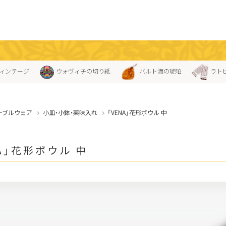
ィンテージ
ウォヴィチの切り紙
バルト海の琥珀
ラト
ーブルウェア
小皿・小鉢・薬味入れ
「VENA」花形ボウル 中
NA」花形ボウル 中