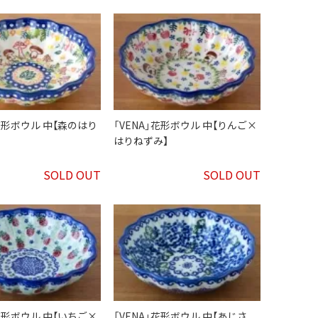
」花形ボウル 中【森のはり
「VENA」花形ボウル 中【りんご×
はりねずみ】
SOLD OUT
SOLD OUT
」花形ボウル 中【いちご×
「VENA」花形ボウル 中【あじさ