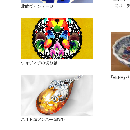
皿
アロマポット
ーズガーデ
北欧ヴィンテージ
ストレーナーボウル（水切り）
すべて見る
キャンドルインテリア
すべて見る
バスケット
装飾用タイル・プレート
ミニチュア
天使さま
ウォヴィチの切り紙
置物
「VENA」
カードスタンド
マグネット
すべて見る
バルト海アンバー（琥珀）