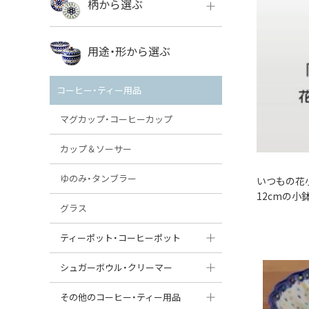
柄から選ぶ
VENA
ボレス
用途・形から選ぶ
ミレナ
VENA
その他のメーカー
コーヒー・ティー用品
ミレナ
マグカップ・コーヒーカップ
カップ＆ソーサー
ゆのみ・タンブラー
いつもの花
12cmの
グラス
ティーポット・コーヒーポット
ティーポット
シュガーボウル・クリーマー
コーヒーポット
シュガーボウル
その他のコーヒー・ティー用品