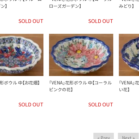
ン】
ローズガーデン】
みどり】
SOLD OUT
SOLD OUT
花形ボウル 中【お花畑】
「VENA」花形ボウル 中【コーラル
「VENA
ピンクの花】
い花】
SOLD OUT
SOLD OUT
« Prev
Next »