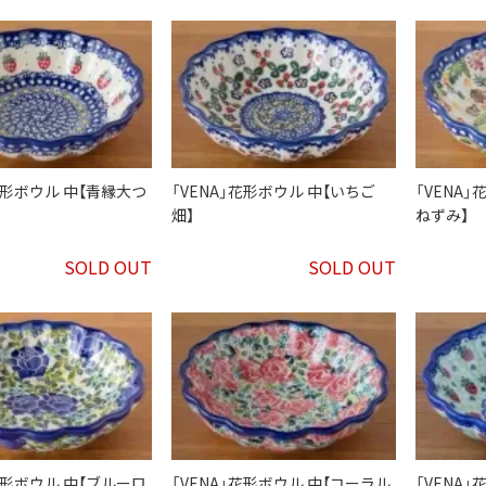
」花形ボウル 中【青縁大つ
「VENA」花形ボウル 中【いちご
「VENA
畑】
ねずみ】
SOLD OUT
SOLD OUT
」花形ボウル 中【ブルーロ
「VENA」花形ボウル 中【コーラル
「VENA