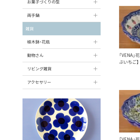
大型（24cm〜）
お菓子づくりの型
たまご型プレート
オーバルボウル
ガーリックキャニスター
アイスクリームカップ
中型（18〜24cm）
パウンド型
両手鍋
ハート型プレート
ハートボウル
チーズレディ
ケーキスタンド
お一人用・小型（〜18cm）
マフィン型
変形プレート
チュリーン
雑貨
葉っぱ型ボウル
チーズケース
カトラリー
ラウンドオーブンディッシュ（丸型）
すべて見る
分割ディッシュ
キャセロール
植木鉢・花瓶
りんご型ボウル
バターディッシュ
はしおき・カトラリーレスト
スクエアオーブンディッシュ
すべて見る
すべて見る
いちご型ボウル
植木鉢
「VENA
動物さん
六角形ポット
すべて見る
ぶいちご】
オーバルオーブンディッシュ
星型ボウル
花瓶
フィギュア・置物
リビング雑貨
ボトル
すべて見る
舟型ボウル
すべて見る
貯金箱
すべて見る
スツール
アクセサリー
スープカップ
小物入れ
時計
ビーズ
そば猪口・フリーカップ
花器
バス・洗面用品
ペンダントトップ
ココット
オーナメント
家具小物
すべて見る
薬味入れ
クリーマー
小物入れ
「VENA
ミキシングボウル