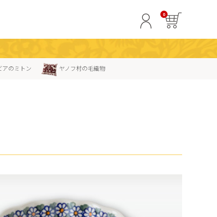
0
ビアのミトン
ヤノフ村の毛織物