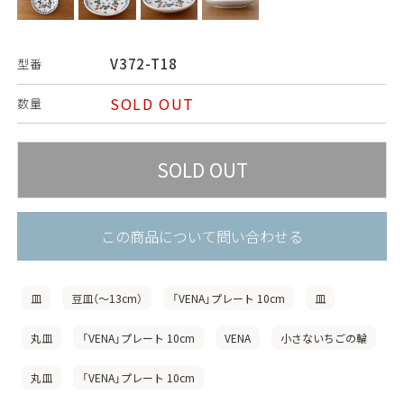
V372-T18
型番
SOLD OUT
数量
この商品について問い合わせる
皿
豆皿（〜13cm）
「VENA」プレート 10cm
皿
丸皿
「VENA」プレート 10cm
VENA
小さないちごの輪
丸皿
「VENA」プレート 10cm