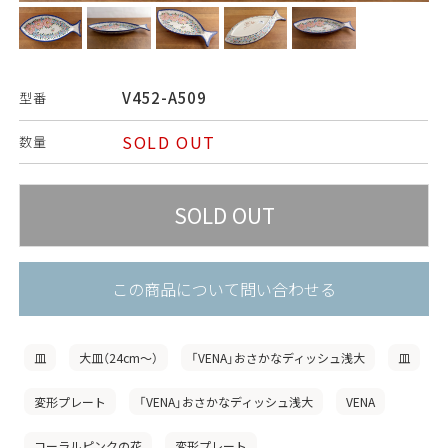
V452-A509
型番
SOLD OUT
数量
この商品について問い合わせる
皿
大皿（24cm〜）
「VENA」おさかなディッシュ浅大
皿
変形プレート
「VENA」おさかなディッシュ浅大
VENA
コーラルピンクの花
変形プレート