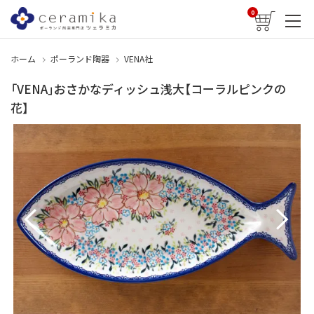
0
ホーム
ポーランド陶器
VENA社
「VENA」おさかなディッシュ浅大【コーラルピンクの
花】