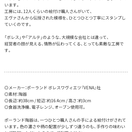
います。
工房には、12人くらいの絵付け職人さんがいて、
エヴァさんから伝授された模様を、ひとつひとつ丁寧にスタンプし
ていくのです。
「ボレス」や「アルテ」のような、大規模な会社とは違って、
経営者の顔が見える、情熱が伝わってくる、とっても素敵な工房で
す。
◎メーカー：ポーランド ボレスワヴィエツ『VENA』社
◎素材：陶器
◎長辺：約38cm / 短辺：約16.4cm / 高さ：約3cm
◎食器洗浄機、電子レンジ、オーブン使用可。
ポーランド陶器は、一つひとつ職人さんの手による絵付けがされて
います。色の濃さや柄の配置が少しずつ違うのも、手作りの味わい