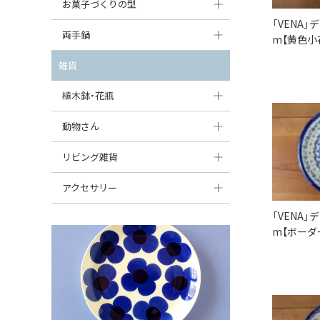
大型（24cm〜）
お菓子づくりの型
たまご型プレート
オーバルボウル
ガーリックキャニスター
「VENA」
アイスクリームカップ
中型（18〜24cm）
パウンド型
両手鍋
ハート型プレート
m【黄色小
ハートボウル
チーズレディ
ケーキスタンド
お一人用・小型（〜18cm）
マフィン型
変形プレート
チュリーン
雑貨
葉っぱ型ボウル
チーズケース
カトラリー
ラウンドオーブンディッシュ（丸型）
すべて見る
分割ディッシュ
キャセロール
植木鉢・花瓶
りんご型ボウル
バターディッシュ
はしおき・カトラリーレスト
スクエアオーブンディッシュ
すべて見る
すべて見る
いちご型ボウル
植木鉢
動物さん
六角形ポット
すべて見る
オーバルオーブンディッシュ
星型ボウル
花瓶
フィギュア・置物
リビング雑貨
ボトル
すべて見る
舟型ボウル
すべて見る
貯金箱
すべて見る
スツール
アクセサリー
スープカップ
小物入れ
時計
「VENA」
ビーズ
m【ボーダ
そば猪口・フリーカップ
花器
バス・洗面用品
ペンダントトップ
ココット
オーナメント
家具小物
すべて見る
薬味入れ
クリーマー
小物入れ
ミキシングボウル