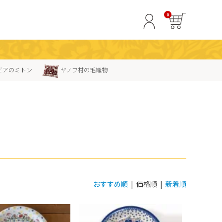
0
ビアのミトン
ヤノフ村の毛織物
おすすめ順
| 価格順 |
新着順