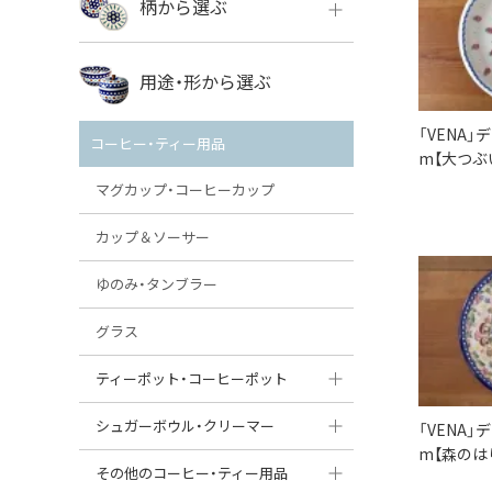
柄から選ぶ
VENA
ボレス
用途・形から選ぶ
ミレナ
VENA
その他のメーカー
「VENA」
コーヒー・ティー用品
m【大つぶ
ミレナ
マグカップ・コーヒーカップ
カップ＆ソーサー
ゆのみ・タンブラー
グラス
ティーポット・コーヒーポット
ティーポット
シュガーボウル・クリーマー
「VENA」
m【森のは
コーヒーポット
シュガーボウル
その他のコーヒー・ティー用品