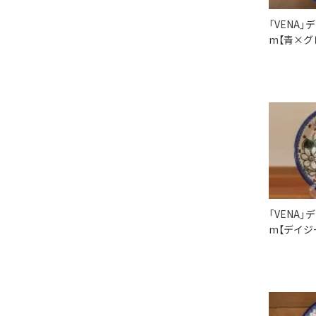
「VENA」
m【青×グ
「VENA」
m【デイジ