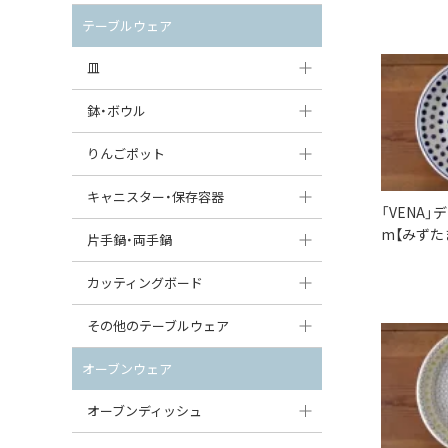
セット（ポット+カップ＆ソーサー）
クリーマー
ポットウォーマー
テーブルウェア
すべて見る
すべて見る
ピッチャー
皿
コーヒードリッパー
大皿（24cm〜）
鉢・ボウル
ティーバッグトレイ
中皿（18〜24cm）
大鉢（21cm〜）
りんごポット
すべて見る
小皿（13〜18cm）
中鉢（16〜21cm）
りんごポット
キャニスター・保存容器
「VENA」
豆皿（〜13cm）
小鉢（8〜16cm）
m【みずた
りんごポット小
キャニスター
片手鍋・両手鍋
丸皿
豆鉢（〜8cm）
すべて見る
つぼ
ソースパン（片手鍋）
カッティングボード
スープ皿
丸鉢・どんぶり・ボウル
はちみつポット
スープチュリーン
角型カッティングボード
その他のテーブルウェア
スクエア（角型）プレート
茶碗
パンプキンポット
キャセロール
丸型カッティングボード
調味料入れ
オーブンウェア
オーバルプレート
ウェイブボウル・スカラップ
ガーリックポット
すべて見る
すべて見る
グレイヴィーボート
オーブンディッシュ
ダルマプレート
角鉢
オニオンキャニスター
エッグカップ