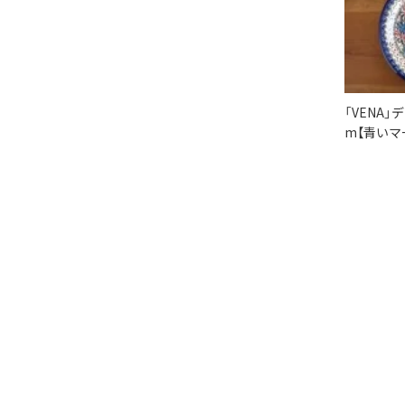
「VENA」
m【青いマ