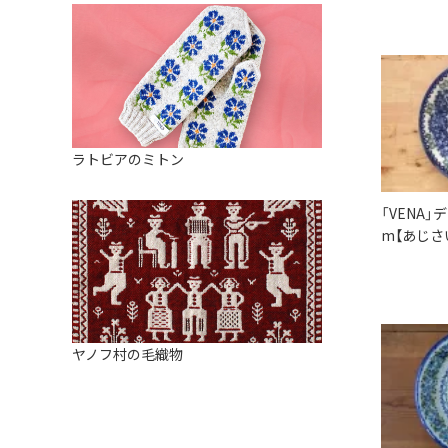
ラトビアのミトン
「VENA」
m【あじさ
ヤノフ村の毛織物