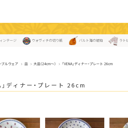
ィンテージ
ウォヴィチの切り紙
バルト海の琥珀
ラト
ーブルウェア
皿
大皿（24cm〜）
「VENA」ディナー・プレート 26cm
A」ディナー・プレート 26cm