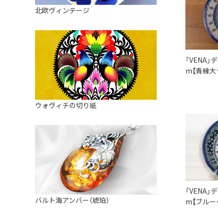
皿
アロマポット
北欧ヴィンテージ
ストレーナーボウル（水切り）
すべて見る
キャンドルインテリア
すべて見る
バスケット
「VENA」
装飾用タイル・プレート
m【青縁大
ミニチュア
天使さま
ウォヴィチの切り紙
置物
カードスタンド
マグネット
すべて見る
「VENA」
バルト海アンバー（琥珀）
m【ブルー