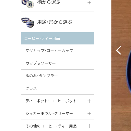
柄から選ぶ
VENA
ボレス
用途・形から選ぶ
ミレナ
VENA
その他のメーカー
コーヒー・ティー用品
ミレナ
マグカップ・コーヒーカップ
カップ＆ソーサー
ゆのみ・タンブラー
グラス
ティーポット・コーヒーポット
ティーポット
シュガーボウル・クリーマー
コーヒーポット
シュガーボウル
その他のコーヒー・ティー用品