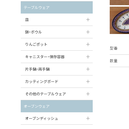
セット（ポット+カップ＆ソーサー）
クリーマー
ポットウォーマー
テーブルウェア
すべて見る
すべて見る
ピッチャー
皿
コーヒードリッパー
大皿（24cm〜）
鉢・ボウル
ティーバッグトレイ
中皿（18〜24cm）
大鉢（21cm〜）
りんごポット
型番
すべて見る
小皿（13〜18cm）
中鉢（16〜21cm）
りんごポット
キャニスター・保存容器
数量
豆皿（〜13cm）
小鉢（8〜16cm）
りんごポット小
キャニスター
片手鍋・両手鍋
丸皿
豆鉢（〜8cm）
すべて見る
つぼ
ソースパン（片手鍋）
カッティングボード
スープ皿
丸鉢・どんぶり・ボウル
はちみつポット
スープチュリーン
角型カッティングボード
その他のテーブルウェア
スクエア（角型）プレート
茶碗
パンプキンポット
キャセロール
丸型カッティングボード
調味料入れ
オーブンウェア
オーバルプレート
ウェイブボウル・スカラップ
ガーリックポット
すべて見る
すべて見る
グレイヴィーボート
オーブンディッシュ
ダルマプレート
角鉢
オニオンキャニスター
エッグカップ