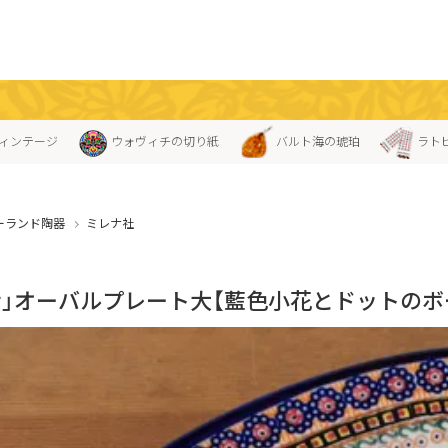
ィンテージ
ウォヴィチの切り紙
バルト海の琥珀
ラト
ーランド陶器
ミレナ社
ナ」オーバルプレート大【藍色小花とドットのボ