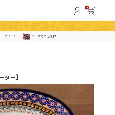
0
ビアのミトン
ヤノフ村の毛織物
ーダー】