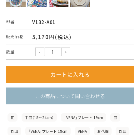
V132-A01
型番
5,170円(税込)
販売価格
数量
この商品について問い合わせる
皿
中皿（18〜24cm）
「VENA」プレート 19cm
皿
丸皿
「VENA」プレート 19cm
VENA
お花畑
丸皿