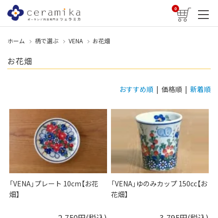
0
ホーム
柄で選ぶ
VENA
お花畑
お花畑
おすすめ順
| 価格順 |
新着順
「VENA」プレート 10cm【お花
「VENA」ゆのみカップ 150cc【お
畑】
花畑】
2,750円(税込)
3,795円(税込)