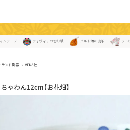
ィンテージ
ウォヴィチの切り紙
バルト海の琥珀
ラト
ーランド陶器
VENA社
A」ちゃわん12cm【お花畑】