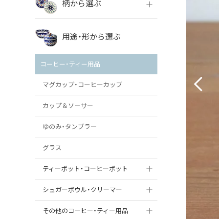
柄から選ぶ
VENA
ボレス
用途・形から選ぶ
ミレナ
VENA
その他のメーカー
コーヒー・ティー用品
ミレナ
マグカップ・コーヒーカップ
カップ＆ソーサー
ゆのみ・タンブラー
グラス
ティーポット・コーヒーポット
ティーポット
シュガーボウル・クリーマー
コーヒーポット
シュガーボウル
その他のコーヒー・ティー用品