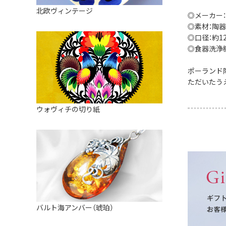
皿
アロマポット
北欧ヴィンテージ
◎メーカー：
ストレーナーボウル（水切り）
すべて見る
キャンドルインテリア
◎素材：陶器
◎口径：約12.
すべて見る
バスケット
◎食器洗浄
装飾用タイル・プレート
ポーランド
ただいたう
ミニチュア
天使さま
ウォヴィチの切り紙
置物
カードスタンド
マグネット
すべて見る
バルト海アンバー（琥珀）