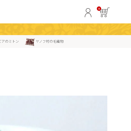
0
ビアのミトン
ヤノフ村の毛織物