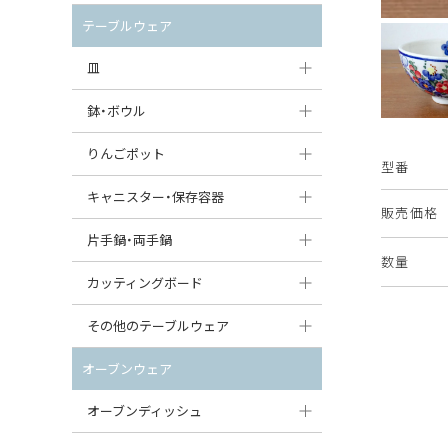
セット（ポット+カップ＆ソーサー）
クリーマー
ポットウォーマー
テーブルウェア
すべて見る
すべて見る
ピッチャー
皿
コーヒードリッパー
大皿（24cm〜）
鉢・ボウル
ティーバッグトレイ
中皿（18〜24cm）
大鉢（21cm〜）
りんごポット
型番
すべて見る
小皿（13〜18cm）
中鉢（16〜21cm）
りんごポット
キャニスター・保存容器
販売価格
豆皿（〜13cm）
小鉢（8〜16cm）
りんごポット小
キャニスター
片手鍋・両手鍋
数量
丸皿
豆鉢（〜8cm）
すべて見る
つぼ
ソースパン（片手鍋）
カッティングボード
スープ皿
丸鉢・どんぶり・ボウル
はちみつポット
スープチュリーン
角型カッティングボード
その他のテーブルウェア
スクエア（角型）プレート
茶碗
パンプキンポット
キャセロール
丸型カッティングボード
調味料入れ
オーブンウェア
オーバルプレート
ウェイブボウル・スカラップ
ガーリックポット
すべて見る
すべて見る
グレイヴィーボート
オーブンディッシュ
ダルマプレート
角鉢
オニオンキャニスター
エッグカップ