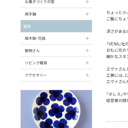
大型（24cm〜）
お菓子づくりの型
たまご型プレート
オーバルボウル
ガーリックキャニスター
アイスクリームカップ
ちょっと小
中型（18〜24cm）
パウンド型
両手鍋
ハート型プレート
ハートボウル
チーズレディ
ご飯にちょ
ケーキスタンド
お一人用・小型（〜18cm）
マフィン型
変形プレート
チュリーン
雑貨
葉っぱ型ボウル
チーズケース
深さがある
カトラリー
ラウンドオーブンディッシュ（丸型）
すべて見る
分割ディッシュ
キャセロール
植木鉢・花瓶
りんご型ボウル
バターディッシュ
「VENA」
はしおき・カトラリーレスト
スクエアオーブンディッシュ
すべて見る
すべて見る
いちご型ボウル
おもに花の
植木鉢
動物さん
六角形ポット
すべて見る
細かなスタ
オーバルオーブンディッシュ
星型ボウル
花瓶
フィギュア・置物
リビング雑貨
ボトル
すべて見る
エヴァさん
舟型ボウル
すべて見る
貯金箱
すべて見る
スツール
アクセサリー
工房には、
エヴァさん
スープカップ
小物入れ
時計
ビーズ
そば猪口・フリーカップ
「ボレス」
花器
バス・洗面用品
ペンダントトップ
経営者の顔
ココット
オーナメント
家具小物
すべて見る
薬味入れ
クリーマー
小物入れ
ミキシングボウル