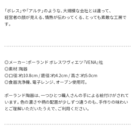
「ボレス」や「アルテ」のような、大規模な会社とは違って、
経営者の顔が見える、情熱が伝わってくる、とっても素敵な工房で
す。
◎メーカー：ポーランド ボレスワヴィエツ『VENA』社
◎素材：陶器
◎口径：約10.8cm / 底径：約4.2cm / 高さ：約5.0cm
◎食器洗浄機、電子レンジ、オーブン使用可。
ポーランド陶器は、一つひとつ職人さんの手による絵付けがされて
います。色の濃さや柄の配置が少しずつ違うのも、手作りの味わい
とご理解いただいたうえで、ご利用ください。