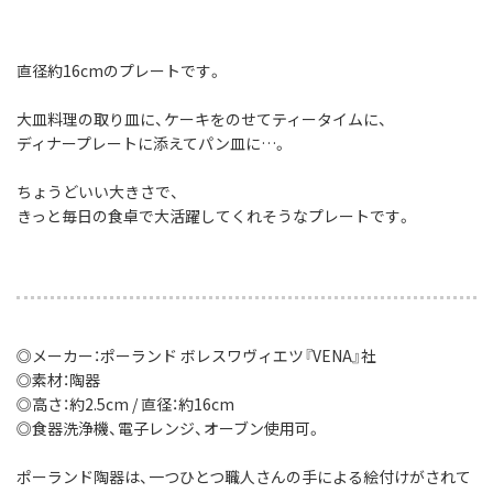
直径約16cmのプレートです。
大皿料理の取り皿に、ケーキをのせてティータイムに、
ディナープレートに添えてパン皿に…。
ちょうどいい大きさで、
きっと毎日の食卓で大活躍してくれそうなプレートです。
◎メーカー：ポーランド ボレスワヴィエツ『VENA』社
◎素材：陶器
◎高さ：約2.5cm / 直径：約16cm
◎食器洗浄機、電子レンジ、オーブン使用可。
ポーランド陶器は、一つひとつ職人さんの手による絵付けがされて