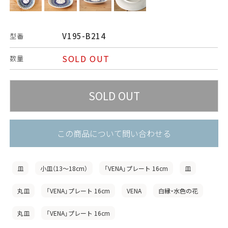
V195-B214
型番
SOLD OUT
数量
この商品について問い合わせる
皿
小皿（13〜18cm）
「VENA」プレート 16cm
皿
丸皿
「VENA」プレート 16cm
VENA
白縁・水色の花
丸皿
「VENA」プレート 16cm