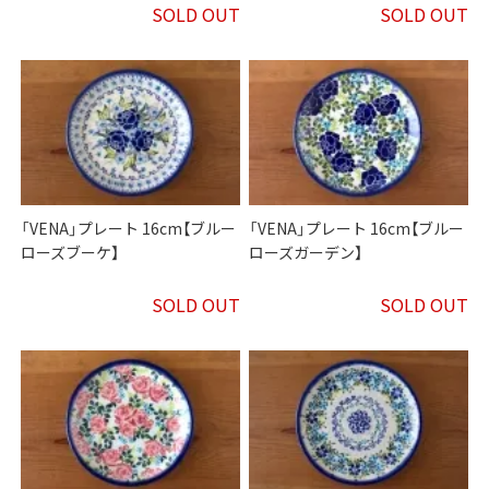
SOLD OUT
SOLD OUT
「VENA」プレート 16cm【ブルー
「VENA」プレート 16cm【ブルー
ローズブーケ】
ローズガーデン】
SOLD OUT
SOLD OUT