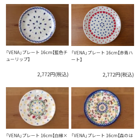
「VENA」プレート 16cm【藍色チ
「VENA」プレート 16cm【赤青ハ
ューリップ】
ート】
2,772円(税込)
2,772円(税込)
「VENA」プレート 16cm【白縁×
「VENA」プレート 16cm【森のは