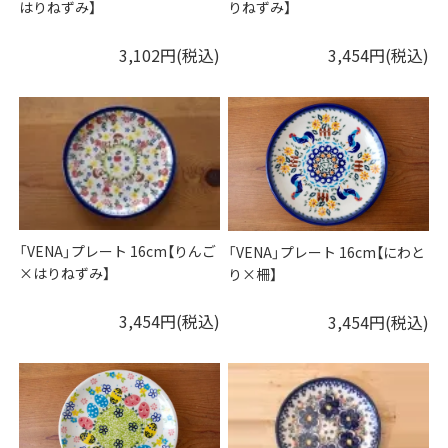
はりねずみ】
りねずみ】
3,102円(税込)
3,454円(税込)
「VENA」プレート 16cm【りんご
「VENA」プレート 16cm【にわと
×はりねずみ】
り×柵】
3,454円(税込)
3,454円(税込)