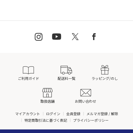
ご利用ガイド
配送料一覧
ラッピング/のし
取扱店舗
お問い合わせ
マイアカウント
ログイン
会員登録
メルマガ登録 / 解除
特定商取引法に基づく表記
プライバシーポリシー