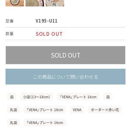
V195-U11
型番
SOLD OUT
数量
この商品について問い合わせる
皿
小皿（13〜18cm）
「VENA」プレート 16cm
皿
丸皿
「VENA」プレート 16cm
VENA
ボーダー×赤い花
丸皿
「VENA」プレート 16cm