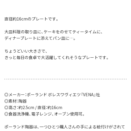
直径約16cmのプレートです。
大皿料理の取り皿に、ケーキをのせてティータイムに、
ディナープレートに添えてパン皿に…。
ちょうどいい大きさで、
きっと毎日の食卓で大活躍してくれそうなプレートです。
◎メーカー：ポーランド ボレスワヴィエツ『VENA』社
◎素材：陶器
◎高さ：約2.5cm / 直径：約16cm
◎食器洗浄機、電子レンジ、オーブン使用可。
ポーランド陶器は、一つひとつ職人さんの手による絵付けがされて