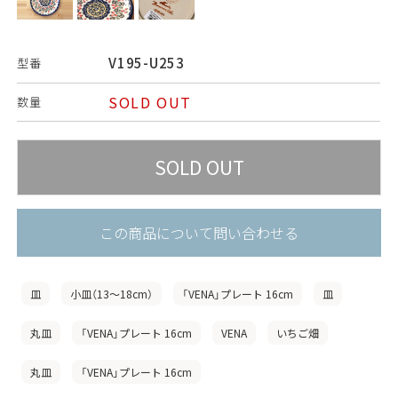
V195-U253
型番
SOLD OUT
数量
この商品について問い合わせる
皿
小皿（13〜18cm）
「VENA」プレート 16cm
皿
丸皿
「VENA」プレート 16cm
VENA
いちご畑
丸皿
「VENA」プレート 16cm