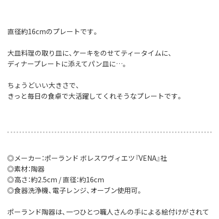
直径約16cmのプレートです。
大皿料理の取り皿に、ケーキをのせてティータイムに、
ディナープレートに添えてパン皿に…。
ちょうどいい大きさで、
きっと毎日の食卓で大活躍してくれそうなプレートです。
◎メーカー：ポーランド ボレスワヴィエツ『VENA』社
◎素材：陶器
◎高さ：約2.5cm / 直径：約16cm
◎食器洗浄機、電子レンジ、オーブン使用可。
ポーランド陶器は、一つひとつ職人さんの手による絵付けがされて