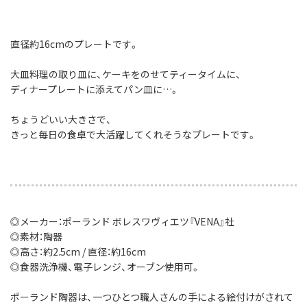
直径約16cmのプレートです。
大皿料理の取り皿に、ケーキをのせてティータイムに、
ディナープレートに添えてパン皿に…。
ちょうどいい大きさで、
きっと毎日の食卓で大活躍してくれそうなプレートです。
◎メーカー：ポーランド ボレスワヴィエツ『VENA』社
◎素材：陶器
◎高さ：約2.5cm / 直径：約16cm
◎食器洗浄機、電子レンジ、オーブン使用可。
ポーランド陶器は、一つひとつ職人さんの手による絵付けがされて