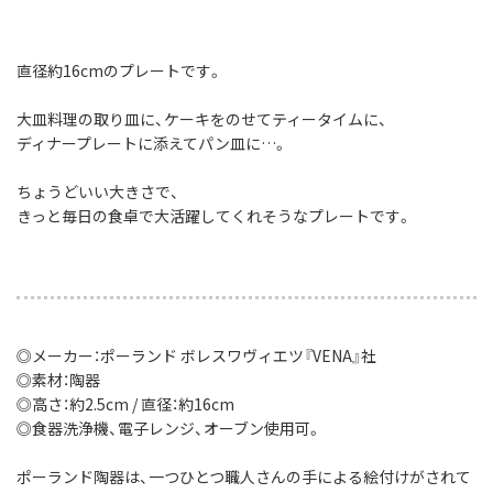
直径約16cmのプレートです。
大皿料理の取り皿に、ケーキをのせてティータイムに、
ディナープレートに添えてパン皿に…。
ちょうどいい大きさで、
きっと毎日の食卓で大活躍してくれそうなプレートです。
◎メーカー：ポーランド ボレスワヴィエツ『VENA』社
◎素材：陶器
◎高さ：約2.5cm / 直径：約16cm
◎食器洗浄機、電子レンジ、オーブン使用可。
ポーランド陶器は、一つひとつ職人さんの手による絵付けがされて