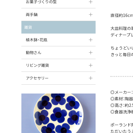
大型（24cm〜）
お菓子づくりの型
たまご型プレート
オーバルボウル
ガーリックキャニスター
アイスクリームカップ
中型（18〜24cm）
パウンド型
両手鍋
直径約16c
ハート型プレート
ハートボウル
チーズレディ
ケーキスタンド
お一人用・小型（〜18cm）
マフィン型
変形プレート
チュリーン
雑貨
葉っぱ型ボウル
大皿料理の
チーズケース
カトラリー
ディナープ
ラウンドオーブンディッシュ（丸型）
すべて見る
分割ディッシュ
キャセロール
植木鉢・花瓶
りんご型ボウル
バターディッシュ
はしおき・カトラリーレスト
スクエアオーブンディッシュ
ちょうどい
すべて見る
すべて見る
いちご型ボウル
植木鉢
動物さん
六角形ポット
きっと毎日
すべて見る
オーバルオーブンディッシュ
星型ボウル
花瓶
フィギュア・置物
リビング雑貨
ボトル
すべて見る
舟型ボウル
すべて見る
貯金箱
すべて見る
スツール
アクセサリー
スープカップ
小物入れ
時計
ビーズ
◎メーカー：
そば猪口・フリーカップ
◎素材：陶器
花器
バス・洗面用品
ペンダントトップ
◎高さ：約2.5
ココット
オーナメント
◎食器洗浄
家具小物
すべて見る
薬味入れ
クリーマー
小物入れ
ポーランド
ただいたう
ミキシングボウル