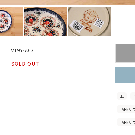
V195-A63
SOLD OUT
皿
「VENA」
「VENA」