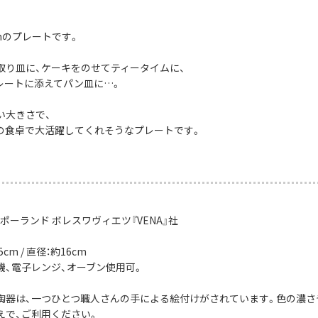
mのプレートです。
取り皿に、ケーキをのせてティータイムに、
レートに添えてパン皿に…。
い大きさで、
の食卓で大活躍してくれそうなプレートです。
ポーランド ボレスワヴィエツ『VENA』社
cm / 直径：約16cm
機、電子レンジ、オーブン使用可。
陶器は、一つひとつ職人さんの手による絵付けがされています。色の濃さ
えで、ご利用ください。