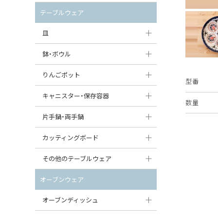
セット（ポット+カップ＆ソーサー）
クリーマー
ポットウォーマー
テーブルウェア
すべて見る
すべて見る
ピッチャー
皿
コーヒードリッパー
大皿（24cm〜）
鉢・ボウル
ティーバッグトレイ
中皿（18〜24cm）
大鉢（21cm〜）
りんごポット
型番
すべて見る
小皿（13〜18cm）
中鉢（16〜21cm）
りんごポット
キャニスター・保存容器
数量
豆皿（〜13cm）
小鉢（8〜16cm）
りんごポット小
キャニスター
片手鍋・両手鍋
丸皿
豆鉢（〜8cm）
すべて見る
つぼ
ソースパン（片手鍋）
カッティングボード
スープ皿
丸鉢・どんぶり・ボウル
はちみつポット
スープチュリーン
角型カッティングボード
その他のテーブルウェア
スクエア（角型）プレート
茶碗
パンプキンポット
キャセロール
丸型カッティングボード
調味料入れ
オーブンウェア
オーバルプレート
ウェイブボウル・スカラップ
ガーリックポット
すべて見る
すべて見る
グレイヴィーボート
オーブンディッシュ
ダルマプレート
角鉢
オニオンキャニスター
エッグカップ