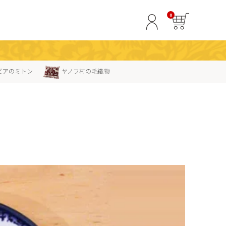
0
ビアのミトン
ヤノフ村の毛織物