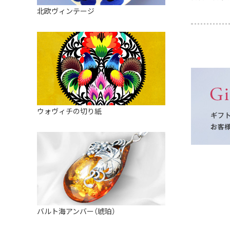
皿
アロマポット
北欧ヴィンテージ
ストレーナーボウル（水切り）
すべて見る
キャンドルインテリア
すべて見る
バスケット
装飾用タイル・プレート
ミニチュア
天使さま
ウォヴィチの切り紙
置物
カードスタンド
マグネット
すべて見る
バルト海アンバー（琥珀）