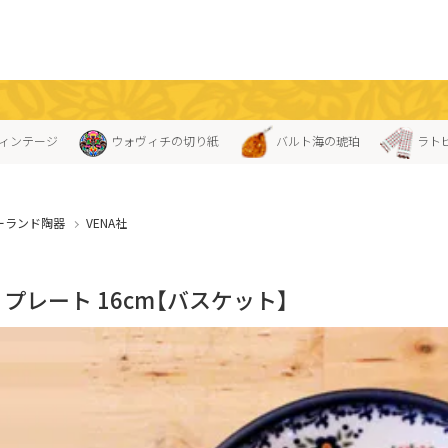
ィンテージ
ウォヴィチの切り紙
バルト海の琥珀
ラト
ーランド陶器
VENA社
A」プレート 16cm【バスケット】