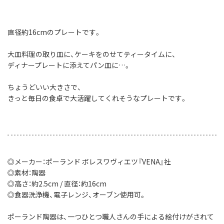
直径約16cmのプレートです。
大皿料理の取り皿に、ケーキをのせてティータイムに、
ディナープレートに添えてパン皿に…。
ちょうどいい大きさで、
きっと毎日の食卓で大活躍してくれそうなプレートです。
◎メーカー：ポーランド ボレスワヴィエツ『VENA』社
◎素材：陶器
◎高さ：約2.5cm / 直径：約16cm
◎食器洗浄機、電子レンジ、オーブン使用可。
ポーランド陶器は、一つひとつ職人さんの手による絵付けがされて