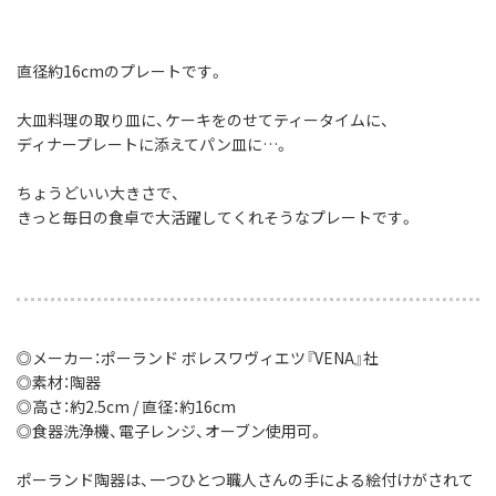
直径約16cmのプレートです。
大皿料理の取り皿に、ケーキをのせてティータイムに、
ディナープレートに添えてパン皿に…。
ちょうどいい大きさで、
きっと毎日の食卓で大活躍してくれそうなプレートです。
◎メーカー：ポーランド ボレスワヴィエツ『VENA』社
◎素材：陶器
◎高さ：約2.5cm / 直径：約16cm
◎食器洗浄機、電子レンジ、オーブン使用可。
ポーランド陶器は、一つひとつ職人さんの手による絵付けがされて