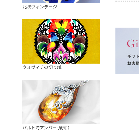
皿
アロマポット
北欧ヴィンテージ
ストレーナーボウル（水切り）
すべて見る
キャンドルインテリア
すべて見る
バスケット
装飾用タイル・プレート
ミニチュア
天使さま
ウォヴィチの切り紙
置物
カードスタンド
マグネット
すべて見る
バルト海アンバー（琥珀）