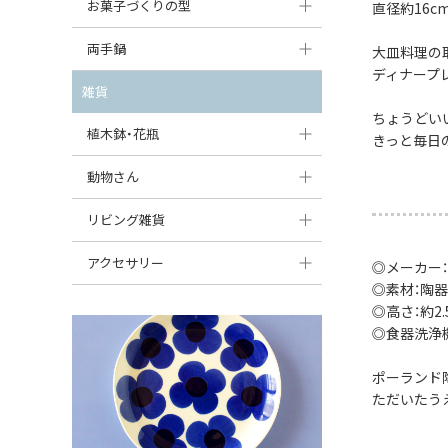
大型（24cm〜）
お菓子づくりの型
直径約16c
たまご型プレート
オーバルボウル
ガーリックキャニスター
アイスクリームカップ
中型（18〜24cm）
パウンド型
両手鍋
ハート型プレート
大皿料理の
ハートボウル
チーズレディ
ディナープ
ケーキスタンド
お一人用・小型（〜18cm）
マフィン型
変形プレート
チュリーン
雑貨
葉っぱ型ボウル
チーズケース
カトラリー
ちょうどい
ラウンドオーブンディッシュ（丸型）
すべて見る
分割ディッシュ
キャセロール
植木鉢・花瓶
りんご型ボウル
きっと毎日
バターディッシュ
はしおき・カトラリーレスト
スクエアオーブンディッシュ
すべて見る
すべて見る
いちご型ボウル
植木鉢
動物さん
六角形ポット
すべて見る
オーバルオーブンディッシュ
星型ボウル
花瓶
フィギュア・置物
リビング雑貨
ボトル
すべて見る
舟型ボウル
すべて見る
貯金箱
すべて見る
スツール
アクセサリー
◎メーカー：
◎素材：陶器
スープカップ
小物入れ
時計
ビーズ
◎高さ：約2.5
そば猪口・フリーカップ
◎食器洗浄
花器
バス・洗面用品
ペンダントトップ
ココット
オーナメント
ポーランド
家具小物
すべて見る
ただいたう
薬味入れ
クリーマー
小物入れ
ミキシングボウル