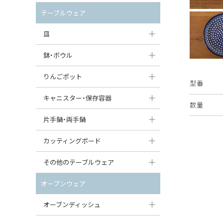
セット（ポット+カップ＆ソーサー）
クリーマー
ポットウォーマー
テーブルウェア
すべて見る
すべて見る
ピッチャー
皿
コーヒードリッパー
大皿（24cm〜）
鉢・ボウル
ティーバッグトレイ
中皿（18〜24cm）
大鉢（21cm〜）
りんごポット
型番
すべて見る
小皿（13〜18cm）
中鉢（16〜21cm）
りんごポット
キャニスター・保存容器
数量
豆皿（〜13cm）
小鉢（8〜16cm）
りんごポット小
キャニスター
片手鍋・両手鍋
丸皿
豆鉢（〜8cm）
すべて見る
つぼ
ソースパン（片手鍋）
カッティングボード
スープ皿
丸鉢・どんぶり・ボウル
はちみつポット
スープチュリーン
角型カッティングボード
その他のテーブルウェア
スクエア（角型）プレート
茶碗
パンプキンポット
キャセロール
丸型カッティングボード
調味料入れ
オーブンウェア
オーバルプレート
ウェイブボウル・スカラップ
ガーリックポット
すべて見る
すべて見る
グレイヴィーボート
オーブンディッシュ
ダルマプレート
角鉢
オニオンキャニスター
エッグカップ