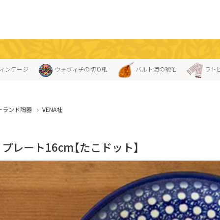
ィンテージ
ウォヴィチの切り紙
バルト海の琥珀
ラト
ーランド陶器
VENA社
A」プレート16cm【たこドット】