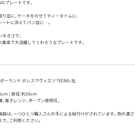
mのプレートです。
取り皿に、ケーキをのせてティータイムに、
レートに添えてパン皿に…。
い大きさで、
の食卓で大活躍してくれそうなプレートです。
ポーランド ボレスワヴィエツ『VENA』社
cm / 直径：約16cm
機、電子レンジ、オーブン使用可。
陶器は、一つひとつ職人さんの手による絵付けがされています。色の濃さ
えで、ご利用ください。