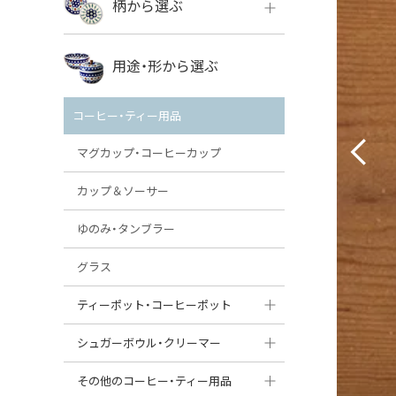
柄から選ぶ
VENA
ボレス
用途・形から選ぶ
ミレナ
VENA
その他のメーカー
コーヒー・ティー用品
ミレナ
マグカップ・コーヒーカップ
カップ＆ソーサー
ゆのみ・タンブラー
グラス
ティーポット・コーヒーポット
ティーポット
シュガーボウル・クリーマー
コーヒーポット
シュガーボウル
その他のコーヒー・ティー用品