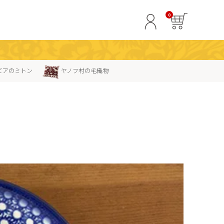
0
ビアのミトン
ヤノフ村の毛織物