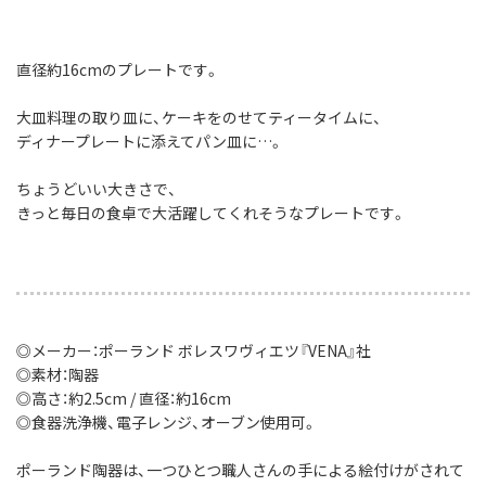
直径約16cmのプレートです。
大皿料理の取り皿に、ケーキをのせてティータイムに、
ディナープレートに添えてパン皿に…。
ちょうどいい大きさで、
きっと毎日の食卓で大活躍してくれそうなプレートです。
◎メーカー：ポーランド ボレスワヴィエツ『VENA』社
◎素材：陶器
◎高さ：約2.5cm / 直径：約16cm
◎食器洗浄機、電子レンジ、オーブン使用可。
ポーランド陶器は、一つひとつ職人さんの手による絵付けがされて