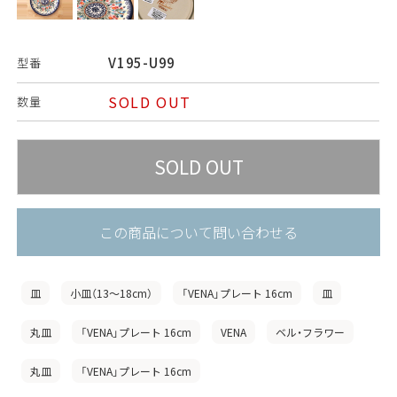
V195-U99
型番
SOLD OUT
数量
この商品について問い合わせる
皿
小皿（13〜18cm）
「VENA」プレート 16cm
皿
丸皿
「VENA」プレート 16cm
VENA
ベル・フラワー
丸皿
「VENA」プレート 16cm