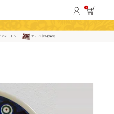
0
ビアのミトン
ヤノフ村の毛織物