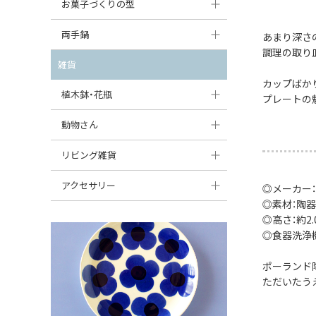
大型（24cm〜）
お菓子づくりの型
たまご型プレート
オーバルボウル
ガーリックキャニスター
アイスクリームカップ
中型（18〜24cm）
パウンド型
両手鍋
ハート型プレート
あまり深さ
ハートボウル
チーズレディ
調理の取り
ケーキスタンド
お一人用・小型（〜18cm）
マフィン型
変形プレート
チュリーン
雑貨
葉っぱ型ボウル
チーズケース
カトラリー
カップばか
ラウンドオーブンディッシュ（丸型）
すべて見る
分割ディッシュ
キャセロール
植木鉢・花瓶
りんご型ボウル
プレートの
バターディッシュ
はしおき・カトラリーレスト
スクエアオーブンディッシュ
すべて見る
すべて見る
いちご型ボウル
植木鉢
動物さん
六角形ポット
すべて見る
オーバルオーブンディッシュ
星型ボウル
花瓶
フィギュア・置物
リビング雑貨
ボトル
すべて見る
舟型ボウル
すべて見る
貯金箱
すべて見る
スツール
アクセサリー
◎メーカー
◎素材：陶器
スープカップ
小物入れ
時計
ビーズ
◎高さ：約2.0
そば猪口・フリーカップ
◎食器洗浄
花器
バス・洗面用品
ペンダントトップ
ココット
オーナメント
ポーランド
家具小物
すべて見る
ただいたう
薬味入れ
クリーマー
小物入れ
ミキシングボウル