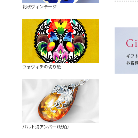
皿
アロマポット
北欧ヴィンテージ
ストレーナーボウル（水切り）
すべて見る
キャンドルインテリア
すべて見る
バスケット
装飾用タイル・プレート
ミニチュア
天使さま
ウォヴィチの切り紙
置物
カードスタンド
マグネット
すべて見る
バルト海アンバー（琥珀）