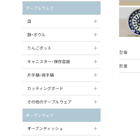
セット（ポット+カップ＆ソーサー）
クリーマー
ポットウォーマー
テーブルウェア
すべて見る
すべて見る
ピッチャー
皿
コーヒードリッパー
大皿（24cm〜）
鉢・ボウル
ティーバッグトレイ
中皿（18〜24cm）
大鉢（21cm〜）
りんごポット
型番
すべて見る
小皿（13〜18cm）
中鉢（16〜21cm）
りんごポット
キャニスター・保存容器
数量
豆皿（〜13cm）
小鉢（8〜16cm）
りんごポット小
キャニスター
片手鍋・両手鍋
丸皿
豆鉢（〜8cm）
すべて見る
つぼ
ソースパン（片手鍋）
カッティングボード
スープ皿
丸鉢・どんぶり・ボウル
はちみつポット
スープチュリーン
角型カッティングボード
その他のテーブルウェア
スクエア（角型）プレート
茶碗
パンプキンポット
キャセロール
丸型カッティングボード
調味料入れ
オーブンウェア
オーバルプレート
ウェイブボウル・スカラップ
ガーリックポット
すべて見る
すべて見る
グレイヴィーボート
オーブンディッシュ
ダルマプレート
角鉢
オニオンキャニスター
エッグカップ