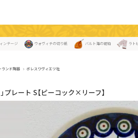
ィンテージ
ウォヴィチの切り紙
バルト海の琥珀
ラト
ーランド陶器
ボレスワヴィエツ社
」プレート S【ピーコック×リーフ】