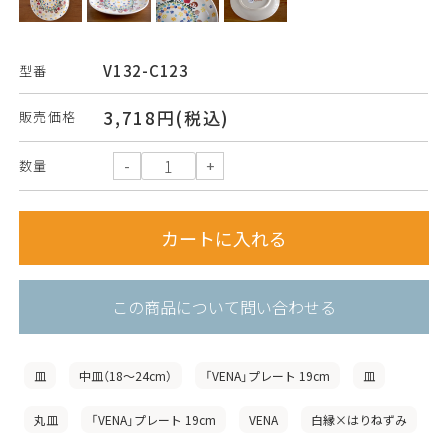
V132-C123
型番
3,718円(税込)
販売価格
数量
この商品について問い合わせる
皿
中皿（18〜24cm）
「VENA」プレート 19cm
皿
丸皿
「VENA」プレート 19cm
VENA
白縁×はりねずみ