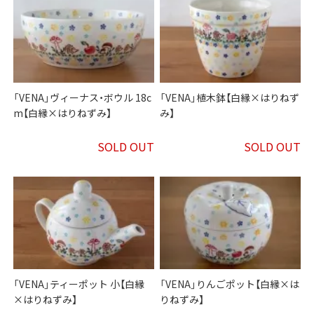
「VENA」ヴィーナス・ボウル 18c
「VENA」植木鉢【白縁×はりねず
m【白縁×はりねずみ】
み】
SOLD OUT
SOLD OUT
「VENA」ティーポット 小【白縁
「VENA」りんごポット【白縁×は
×はりねずみ】
りねずみ】