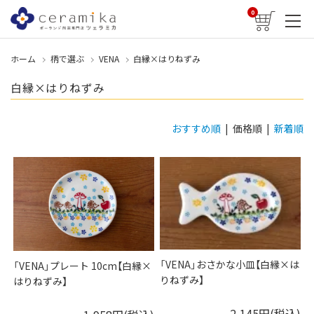
0
ホーム
柄で選ぶ
VENA
白縁×はりねずみ
白縁×はりねずみ
おすすめ順
| 価格順 |
新着順
「VENA」おさかな小皿【白縁×は
「VENA」プレート 10cm【白縁×
りねずみ】
はりねずみ】
2,145円(税込)