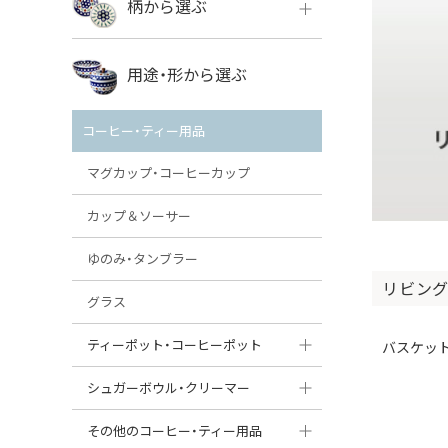
柄から選ぶ
VENA
ボレス
用途・形から選ぶ
ミレナ
VENA
その他のメーカー
コーヒー・ティー用品
ミレナ
マグカップ・コーヒーカップ
カップ＆ソーサー
ゆのみ・タンブラー
リビング
グラス
ティーポット・コーヒーポット
バスケッ
ティーポット
シュガーボウル・クリーマー
コーヒーポット
シュガーボウル
その他のコーヒー・ティー用品