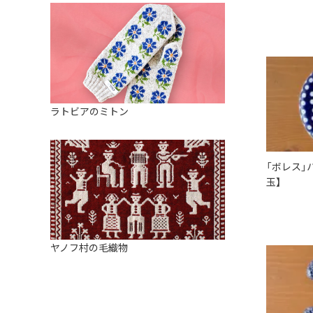
ラトビアのミトン
「ボレス」
玉】
ヤノフ村の毛織物