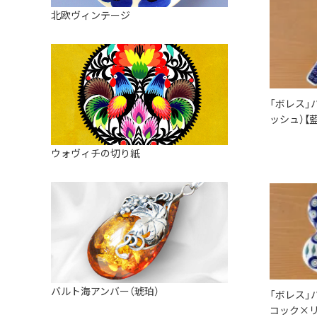
皿
アロマポット
北欧ヴィンテージ
ストレーナーボウル（水切り）
すべて見る
キャンドルインテリア
すべて見る
バスケット
装飾用タイル・プレート
「ボレス」
ミニチュア
ッシュ）【
天使さま
ウォヴィチの切り紙
置物
カードスタンド
マグネット
すべて見る
バルト海アンバー（琥珀）
「ボレス」
コック×リ