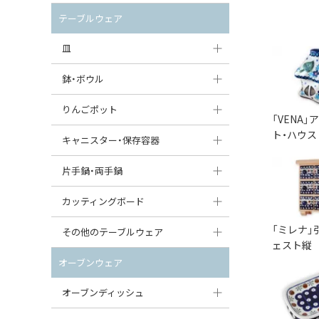
セット（ポット+カップ＆ソーサー）
クリーマー
ポットウォーマー
テーブルウェア
すべて見る
すべて見る
ピッチャー
皿
コーヒードリッパー
大皿（24cm〜）
鉢・ボウル
ティーバッグトレイ
中皿（18〜24cm）
大鉢（21cm〜）
りんごポット
「VENA
すべて見る
小皿（13〜18cm）
ト・ハウス
中鉢（16〜21cm）
りんごポット
キャニスター・保存容器
豆皿（〜13cm）
小鉢（8〜16cm）
りんごポット小
キャニスター
片手鍋・両手鍋
丸皿
豆鉢（〜8cm）
すべて見る
つぼ
ソースパン（片手鍋）
カッティングボード
スープ皿
丸鉢・どんぶり・ボウル
はちみつポット
スープチュリーン
「ミレナ」
角型カッティングボード
その他のテーブルウェア
ェスト縦
スクエア（角型）プレート
茶碗
パンプキンポット
キャセロール
丸型カッティングボード
調味料入れ
オーブンウェア
オーバルプレート
ウェイブボウル・スカラップ
ガーリックポット
すべて見る
すべて見る
グレイヴィーボート
オーブンディッシュ
ダルマプレート
角鉢
オニオンキャニスター
エッグカップ