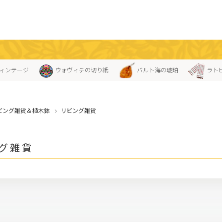
ィンテージ
ウォヴィチの切り紙
バルト海の琥珀
ラト
ビング雑貨＆植木鉢
リビング雑貨
グ雑貨