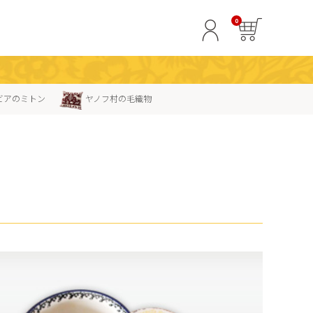
0
ビアのミトン
ヤノフ村の毛織物