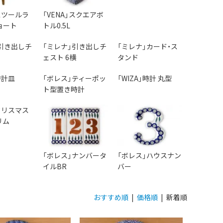
」スツールラ
「VENA」スクエアボ
ョート
トル0.5L
引き出しチ
「ミレナ」引き出しチ
「ミレナ」カード・ス
ェスト 6横
タンド
時計皿
「ボレス」ティーポッ
「WIZA」時計 丸型
ト型置き時計
」クリスマス
リム
「ボレス」ナンバータ
「ボレス」ハウスナン
イルBR
バー
おすすめ順
|
価格順
| 新着順