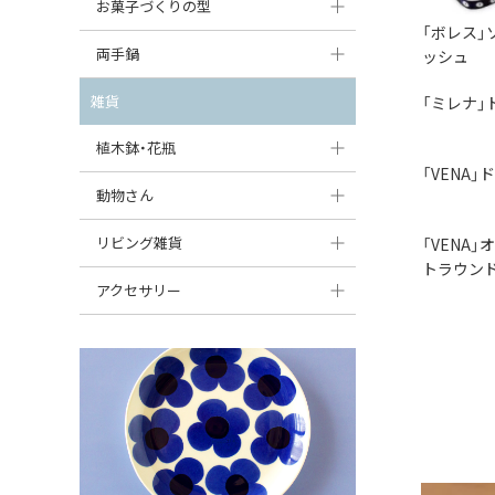
大型（24cm〜）
お菓子づくりの型
たまご型プレート
オーバルボウル
ガーリックキャニスター
「ボレス」
アイスクリームカップ
中型（18〜24cm）
パウンド型
両手鍋
ッシュ
ハート型プレート
ハートボウル
チーズレディ
ケーキスタンド
お一人用・小型（〜18cm）
マフィン型
変形プレート
チュリーン
雑貨
「ミレナ」
葉っぱ型ボウル
チーズケース
カトラリー
ラウンドオーブンディッシュ（丸型）
すべて見る
分割ディッシュ
キャセロール
植木鉢・花瓶
りんご型ボウル
バターディッシュ
はしおき・カトラリーレスト
「VENA」
スクエアオーブンディッシュ
すべて見る
すべて見る
いちご型ボウル
植木鉢
動物さん
六角形ポット
すべて見る
オーバルオーブンディッシュ
星型ボウル
花瓶
フィギュア・置物
リビング雑貨
ボトル
「VENA
すべて見る
トラウン
舟型ボウル
すべて見る
貯金箱
すべて見る
スツール
アクセサリー
スープカップ
小物入れ
時計
ビーズ
そば猪口・フリーカップ
花器
バス・洗面用品
ペンダントトップ
ココット
オーナメント
家具小物
すべて見る
薬味入れ
クリーマー
小物入れ
ミキシングボウル