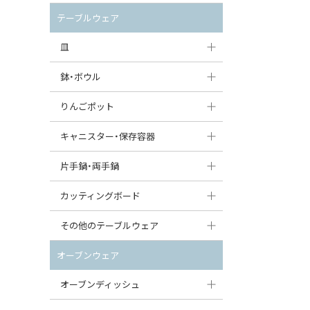
セット（ポット+カップ＆ソーサー）
クリーマー
ポットウォーマー
テーブルウェア
すべて見る
すべて見る
ピッチャー
皿
コーヒードリッパー
大皿（24cm〜）
鉢・ボウル
ティーバッグトレイ
中皿（18〜24cm）
大鉢（21cm〜）
りんごポット
すべて見る
小皿（13〜18cm）
中鉢（16〜21cm）
りんごポット
キャニスター・保存容器
豆皿（〜13cm）
小鉢（8〜16cm）
りんごポット小
キャニスター
片手鍋・両手鍋
丸皿
豆鉢（〜8cm）
すべて見る
つぼ
ソースパン（片手鍋）
カッティングボード
スープ皿
丸鉢・どんぶり・ボウル
はちみつポット
スープチュリーン
角型カッティングボード
その他のテーブルウェア
スクエア（角型）プレート
茶碗
パンプキンポット
キャセロール
丸型カッティングボード
調味料入れ
オーブンウェア
オーバルプレート
ウェイブボウル・スカラップ
ガーリックポット
すべて見る
すべて見る
グレイヴィーボート
オーブンディッシュ
ダルマプレート
角鉢
オニオンキャニスター
エッグカップ