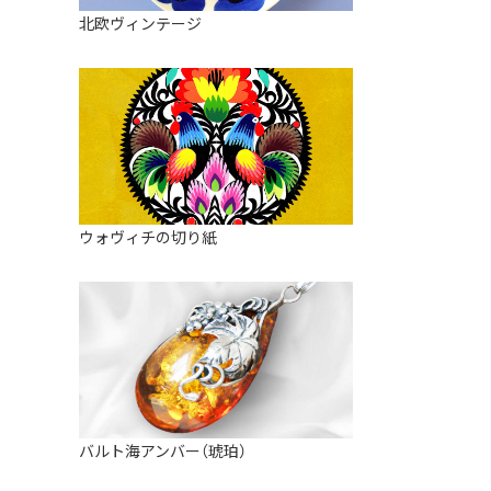
皿
アロマポット
北欧ヴィンテージ
ストレーナーボウル（水切り）
すべて見る
キャンドルインテリア
すべて見る
バスケット
装飾用タイル・プレート
ミニチュア
天使さま
ウォヴィチの切り紙
置物
カードスタンド
マグネット
すべて見る
バルト海アンバー（琥珀）