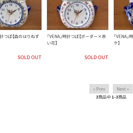
」時計つぼ【森のはりねず
「VENA」時計つぼ【ボーダー×赤
「VENA
い花】
ケ】
SOLD OUT
SOLD OUT
« Prev
Next »
3
商品中
1-3
商品