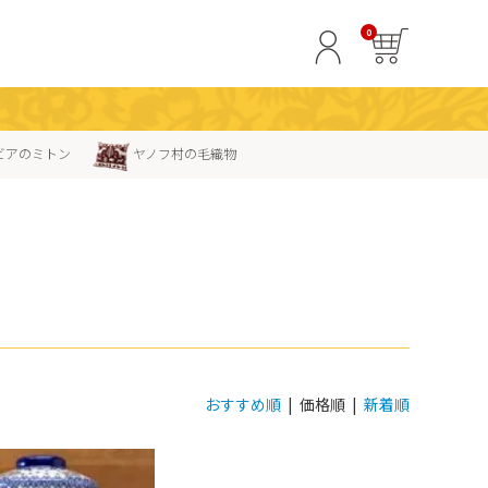
0
ビアのミトン
ヤノフ村の毛織物
おすすめ順
| 価格順 |
新着順