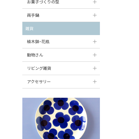
大型（24cm〜）
お菓子づくりの型
たまご型プレート
オーバルボウル
ガーリックキャニスター
アイスクリームカップ
中型（18〜24cm）
パウンド型
両手鍋
ハート型プレート
ハートボウル
チーズレディ
ケーキスタンド
お一人用・小型（〜18cm）
マフィン型
変形プレート
チュリーン
雑貨
葉っぱ型ボウル
チーズケース
カトラリー
ラウンドオーブンディッシュ（丸型）
すべて見る
分割ディッシュ
キャセロール
植木鉢・花瓶
りんご型ボウル
バターディッシュ
はしおき・カトラリーレスト
スクエアオーブンディッシュ
すべて見る
すべて見る
いちご型ボウル
植木鉢
動物さん
六角形ポット
すべて見る
オーバルオーブンディッシュ
星型ボウル
花瓶
フィギュア・置物
リビング雑貨
ボトル
すべて見る
舟型ボウル
すべて見る
貯金箱
すべて見る
スツール
アクセサリー
スープカップ
小物入れ
時計
ビーズ
そば猪口・フリーカップ
花器
バス・洗面用品
ペンダントトップ
ココット
オーナメント
家具小物
すべて見る
薬味入れ
クリーマー
小物入れ
ミキシングボウル