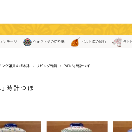
ィンテージ
ウォヴィチの切り紙
バルト海の琥珀
ラト
ビング雑貨＆植木鉢
リビング雑貨
「VENA」時計つぼ
NA」時計つぼ