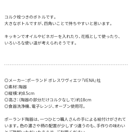
コルク栓つきのボトルです。
大きなボトルですが、四角いことで持ちやすいと思います。
キッキンでオイルやビネガーを入れたり、花瓶として使ったり、
いろいろな使い道が考えられそうです。
◎メーカー：ポーランド ボレスワヴィエツ『VENA』社
◎素材：陶器
◎縦横：約8.5cm
◎高さ：（陶器の部分だけコルクなしで）約18cm
◎食器洗浄機、電子レンジ、オーブン使用可。
ポーランド陶器は、一つひとつ職人さんの手による絵付けがされて
います。色の濃さや柄の配置が少しずつ違うのも、手作りの味わい