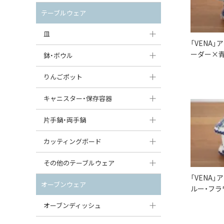
セット（ポット+カップ＆ソーサー）
クリーマー
ポットウォーマー
テーブルウェア
すべて見る
すべて見る
ピッチャー
皿
「VENA
コーヒードリッパー
ーダー×青
大皿（24cm〜）
鉢・ボウル
ティーバッグトレイ
中皿（18〜24cm）
大鉢（21cm〜）
りんごポット
すべて見る
小皿（13〜18cm）
中鉢（16〜21cm）
りんごポット
キャニスター・保存容器
豆皿（〜13cm）
小鉢（8〜16cm）
りんごポット小
キャニスター
片手鍋・両手鍋
丸皿
豆鉢（〜8cm）
すべて見る
つぼ
ソースパン（片手鍋）
カッティングボード
スープ皿
丸鉢・どんぶり・ボウル
はちみつポット
スープチュリーン
角型カッティングボード
その他のテーブルウェア
スクエア（角型）プレート
茶碗
「VENA
パンプキンポット
キャセロール
丸型カッティングボード
調味料入れ
オーブンウェア
ルー・フラ
オーバルプレート
ウェイブボウル・スカラップ
ガーリックポット
すべて見る
すべて見る
グレイヴィーボート
オーブンディッシュ
ダルマプレート
角鉢
オニオンキャニスター
エッグカップ