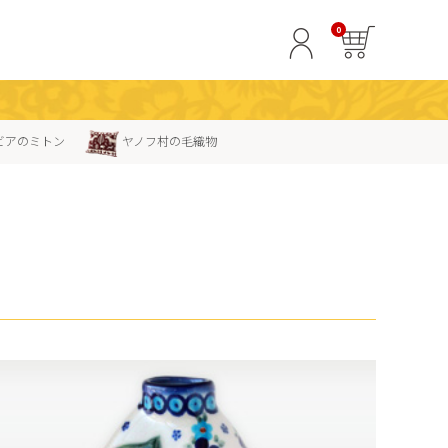
0
ビアのミトン
ヤノフ村の毛織物