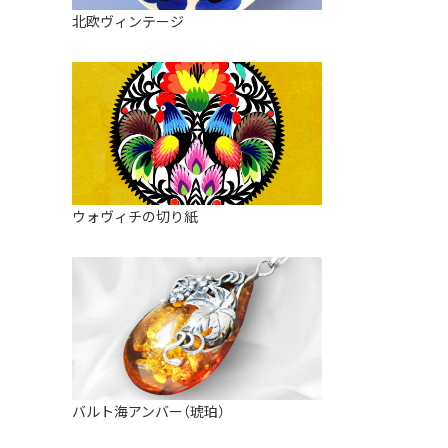
皿
アロマポット
北欧ヴィンテージ
ストレーナーボウル（水切り）
すべて見る
キャンドルインテリア
すべて見る
バスケット
装飾用タイル・プレート
ミニチュア
天使さま
ウォヴィチの切り紙
置物
カードスタンド
マグネット
すべて見る
バルト海アンバー（琥珀）