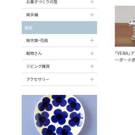
大型（24cm〜）
お菓子づくりの型
たまご型プレート
オーバルボウル
ガーリックキャニスター
アイスクリームカップ
中型（18〜24cm）
パウンド型
両手鍋
ハート型プレート
ハートボウル
チーズレディ
ケーキスタンド
お一人用・小型（〜18cm）
マフィン型
変形プレート
チュリーン
雑貨
葉っぱ型ボウル
チーズケース
カトラリー
ラウンドオーブンディッシュ（丸型）
すべて見る
分割ディッシュ
キャセロール
植木鉢・花瓶
りんご型ボウル
バターディッシュ
はしおき・カトラリーレスト
スクエアオーブンディッシュ
すべて見る
すべて見る
いちご型ボウル
植木鉢
「VENA
動物さん
六角形ポット
すべて見る
ーダー×赤
オーバルオーブンディッシュ
星型ボウル
花瓶
フィギュア・置物
リビング雑貨
ボトル
すべて見る
舟型ボウル
すべて見る
貯金箱
すべて見る
スツール
アクセサリー
スープカップ
小物入れ
時計
ビーズ
そば猪口・フリーカップ
花器
バス・洗面用品
ペンダントトップ
ココット
オーナメント
家具小物
すべて見る
薬味入れ
クリーマー
小物入れ
ミキシングボウル