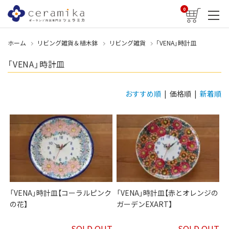
0
ホーム
リビング雑貨＆植木鉢
リビング雑貨
「VENA」時計皿
「VENA」時計皿
おすすめ順
| 価格順 |
新着順
「VENA」時計皿【コーラルピンク
「VENA」時計皿【赤とオレンジの
の花】
ガーデンEXART】
SOLD OUT
SOLD OUT