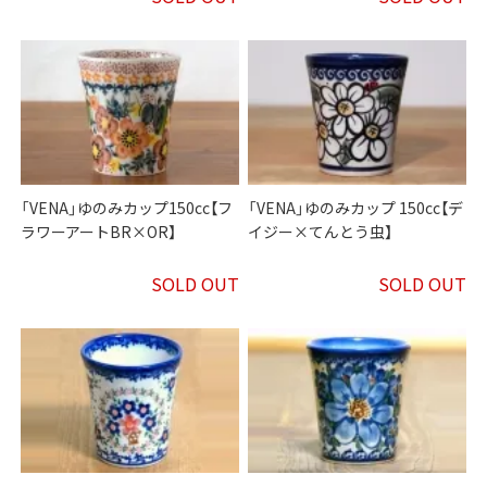
「VENA」ゆのみカップ150cc【フ
「VENA」ゆのみカップ 150cc【デ
ラワーアートBR×OR】
イジー×てんとう虫】
SOLD OUT
SOLD OUT