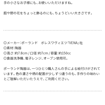
手の小さなお子様にも、お使いいただけますね。
庭や野の花をちょっと飾るのにも、ちょうどいい大きさです。
◎メーカー：ポーランド ボレスワヴィエツ『VENA』社
◎素材：陶器
◎高さ：約7.8cm / 口径：約7cm / 容量：約150cc
◎食器洗浄機、電子レンジ、オーブン使用可。
ポーランド陶器は、一つひとつ職人さんの手による絵付けがされて
います。色の濃さや柄の配置が少しずつ違うのも、手作りの味わい
とご理解いただいたうえで、ご利用ください。