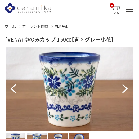
0
ホーム
ポーランド陶器
VENA社
「VENA」ゆのみカップ 150cc【青×グレー小花】