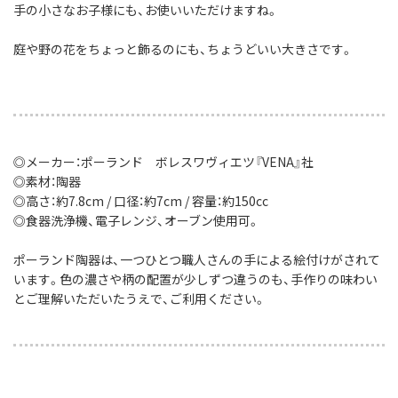
手の小さなお子様にも、お使いいただけますね。
庭や野の花をちょっと飾るのにも、ちょうどいい大きさです。
◎メーカー：ポーランド ボレスワヴィエツ『VENA』社
◎素材：陶器
◎高さ：約7.8cm / 口径：約7cm / 容量：約150cc
◎食器洗浄機、電子レンジ、オーブン使用可。
ポーランド陶器は、一つひとつ職人さんの手による絵付けがされて
います。色の濃さや柄の配置が少しずつ違うのも、手作りの味わい
とご理解いただいたうえで、ご利用ください。