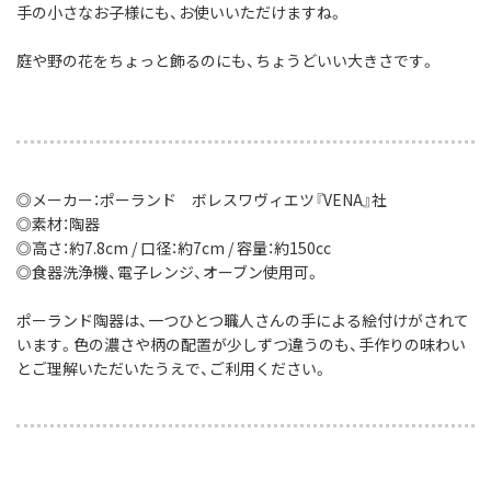
手の小さなお子様にも、お使いいただけますね。
庭や野の花をちょっと飾るのにも、ちょうどいい大きさです。
◎メーカー：ポーランド ボレスワヴィエツ『VENA』社
◎素材：陶器
◎高さ：約7.8cm / 口径：約7cm / 容量：約150cc
◎食器洗浄機、電子レンジ、オーブン使用可。
ポーランド陶器は、一つひとつ職人さんの手による絵付けがされて
います。色の濃さや柄の配置が少しずつ違うのも、手作りの味わい
とご理解いただいたうえで、ご利用ください。